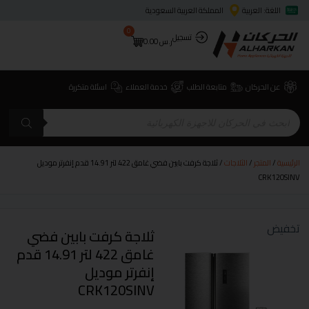
اللغة: العربية
المملكة العربية السعودية
0
تسجيل
ر.س
0.00
عن الحركان
متابعة الطلب
خدمة العملاء
اسئلة متكررة
الرئيسية
/
المتجر
/
الثلاجات
/ ثلاجة كرفت بابين فضي غامق 422 لتر 14.91 قدم إنفرتر موديل
CRK120SINV
تخفيض
ثلاجة كرفت بابين فضي
غامق 422 لتر 14.91 قدم
إنفرتر موديل
CRK120SINV