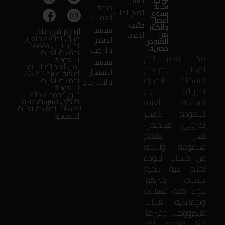
حسابي
تجربة
خدمة
اتمام الطلب
تسوق
العملاء
أفضل
قائمة
والكثير
او زور فروعنا:
سياسة
من
الرغبات
طريق الملك عبدالعزيز،
الضمان
العروض
الحزم، الرس 58884،
حصرية.
والتركيب
المملكة العربية
بفخر نقدّم لكم
السعودية
سياسة
زامل العبدالله السليم،
الحركان: وجهتكم
الأستبدال
الفيضة، عنيزة 56241،
المفضّلة للأجهزة
المملكة العربية
والأسترجاع
السعودية
الكهربائية في
شارع محمد عبدالله
المملكة العربية
القاضي، الشرقية، عنيزة
56439، المملكة العربية
السعودية. كمتجر
السعودية
إلكتروني متخصص،
نفخر بتقديم
مجموعة واسعة
من منتجات الجودة
العالية لتلبية جميع
احتياجات منزلكم.
سواء كانت غسالات
أوتوماتيكية، ثلاجات،
مايكروويف، وغيرها،
فإنّنا نقدّمها لكم