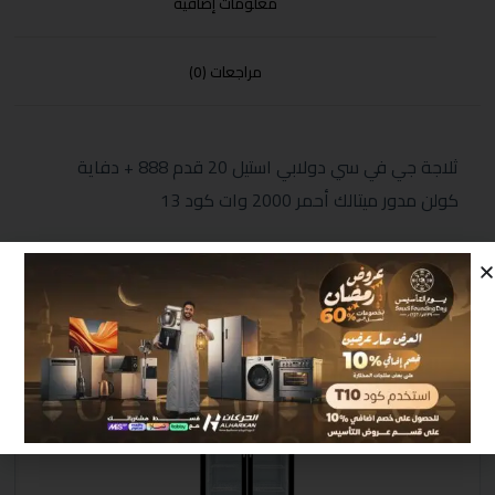
معلومات إضافية
مراجعات (0)
ثلاجة جي في سي دولابي استيل 20 قدم 888 + دفاية
كولن مدور ميتالك أحمر 2000 وات كود 13
منتجات مشابهة