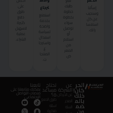
الدعم
والاس
تتبع
احصل
طلبك
على
ترجاع
إسألنا
خطوة
طرق
وسنجيب
استمتع
بخطوة
دفع
عن كل
بخدمة
سواء
كثيرة
استفسا
واضحة
توصيل
لتسهيل
راتك.
لسياسة
أو
عملية
استبدال
استلام
الشراء.
واسترجا
من
ع
المعر
المنتجا
ض.
ت.
الحر
عن
تحتاج
تابعنا
كان!
الشركة
مساعد
يمكنك متابعتنا على
منصات التواصل
ة؟
خلك
عن الحركان
الإجتماعى
بالم
طرق الدفع
المتجر
ضم
اسئلة
السلة
ون
متكررة