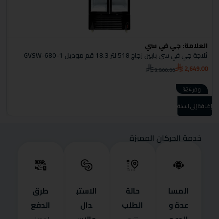
العلامة:
جي في سي
ا
ثلاجة جي في سي بابين زجاج 518 لتر 18.3 قم موديل GVSW-680-1
ثل
0
2,649.00
3,500.00
وفر 24%
إضا
إضافة إلى السلة
خدمة الحركان المميزة
المسا
حالة
الاستب
طرق
عدة و
الطلب
دال
الدفع