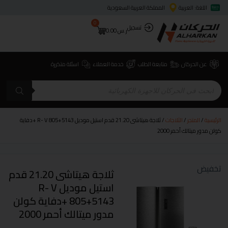
اللغة: العربية
المملكة العربية السعودية
0
تسجيل
ر.س
0.00
عن الحركان
متابعة الطلب
خدمة العملاء
اسئلة متكررة
الرئيسية
/
المتجر
/
الثلاجات
/ ثلاجة هيتاشى 21.20 قدم استيل موديل R- V 805+5143 +دفاية
كولن مدور ميتالك أحمر 2000
تخفيض
ثلاجة هيتاشى 21.20 قدم
استيل موديل R- V
805+5143 +دفاية كولن
مدور ميتالك أحمر 2000