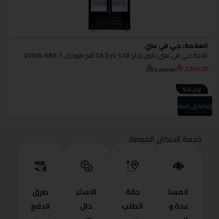
العلامة:
جي في سي
ا
ثلاجة جي في سي بابين زجاج 518 لتر 18.3 قم موديل GVSW-680-1
ثل
0
2,649.00
3,500.00
وفر 24%
إضافة إلى السلة
إضا
خدمة الحركان المميزة
المسا
حالة
الاستب
طرق
عدة و
الطلب
دال
الدفع