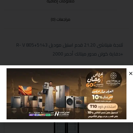
معلومات إضافية
مراجعات (0)
ثلاجة هيتاشى 21.20 قدم استيل موديل R- V 805+5143
+دفاية كولن مدور ميتالك أحمر 2000
منتجات مشابهة