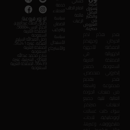
حسابي
تجربة
خدمة
اتمام الطلب
تسوق
العملاء
أفضل
قائمة
والكثير
او زور فروعنا:
سياسة
من
الرغبات
طريق الملك عبدالعزيز،
الضمان
العروض
الحزم، الرس 58884،
حصرية.
والتركيب
المملكة العربية
بفخر نقدّم لكم
السعودية
سياسة
زامل العبدالله السليم،
الحركان: وجهتكم
الأستبدال
الفيضة، عنيزة 56241،
المفضّلة للأجهزة
المملكة العربية
والأسترجاع
السعودية
الكهربائية في
شارع محمد عبدالله
المملكة العربية
القاضي، الشرقية، عنيزة
56439، المملكة العربية
السعودية. كمتجر
السعودية
إلكتروني متخصص،
نفخر بتقديم
مجموعة واسعة
من منتجات الجودة
العالية لتلبية جميع
احتياجات منزلكم.
سواء كانت غسالات
أوتوماتيكية، ثلاجات،
مايكروويف، وغيرها،
فإنّنا نقدّمها لكم