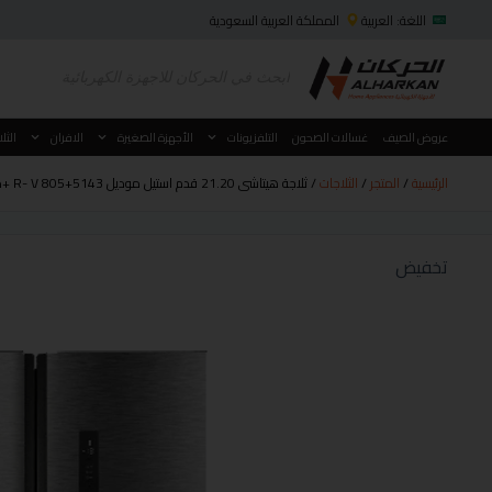
اللغة: العربية
المملكة العربية السعودية
عروض الصيف
غسالات الصحون
التلفزيونات
الأجهزة الصغيرة
الافران
الثل
الرئيسية
/
المتجر
/
الثلاجات
/ ثلاجة هيتاشى 21.20 قدم استيل موديل R- V 805+5143 +دفاية كولن مدور ميتالك أحمر 2000
تخفيض