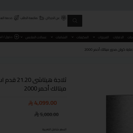
عن الحركان
متابعة الطلب
خدمة العم
دخول / ان
اجات
الدفايات
الفريزرات
المكيفات
النشافات
غسالات الملابس
ميتالك أحمر 2000
4,099.00
5,000.00
السعر شامل الضريبة