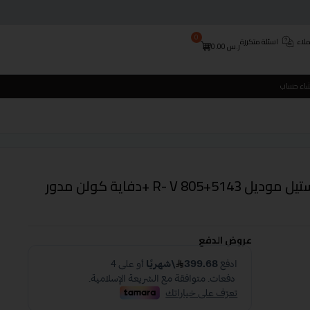
0
لاء
اسئلة متكررة
ر.س
0.00
شاء حساب
ثلاجة هيتاشى 21.20 قدم استيل موديل R- V 805+5143 +دفاية كولن مدور
عروض الدفع