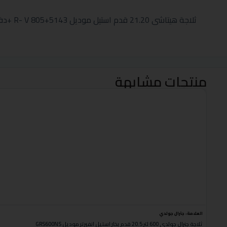
ثلاجة هيتاشى 21.20 قدم استيل موديل R- V 805+5143 +دفاية كولن مدور ميتالك أحمر 2000
منتجات مشابهة
العلامة:
جنرال جولدي
ثلاجة جنرال جولدي 600 لتر 20.5 قدم بخار استيل انفيرتر موديل GRS600NS