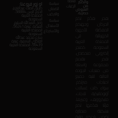
قائمة
والكثير
او زور فروعنا:
سياسة
من
الرغبات
طريق الملك عبدالعزيز،
الضمان
العروض
الحزم، الرس 58884،
حصرية.
والتركيب
المملكة العربية
بفخر نقدّم لكم
السعودية
سياسة
زامل العبدالله السليم،
الحركان: وجهتكم
الأستبدال
الفيضة، عنيزة 56241،
المفضّلة للأجهزة
المملكة العربية
والأسترجاع
السعودية
الكهربائية في
شارع محمد عبدالله
المملكة العربية
القاضي، الشرقية، عنيزة
56439، المملكة العربية
السعودية. كمتجر
السعودية
إلكتروني متخصص،
نفخر بتقديم
مجموعة واسعة
من منتجات الجودة
العالية لتلبية جميع
احتياجات منزلكم.
سواء كانت غسالات
أوتوماتيكية، ثلاجات،
مايكروويف، وغيرها،
فإنّنا نقدّمها لكم
بتشكيلة متميّزة
تضمن راحتكم وتلبية