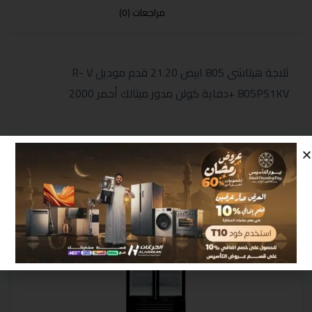
مراجعات (0)
ثلاجة هيتاشى 805 ابيض 21.20 قدم موديل R- V
805PS1KV +دفاية كولن مدور ميتالك أحمر 2000
منتجات مشابهة