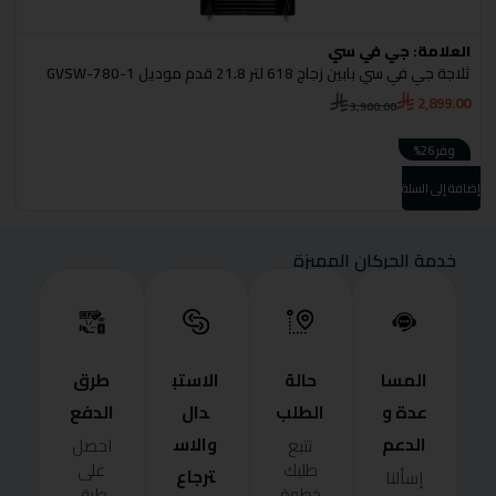
العلامة:
جي في سي
ا
ثلاجة جي في سي بابين زجاج 618 لتر 21.8 قدم موديل GVSW-780-1
ثل
0
2,899.00
3,900.00
وفر 26%
إضافة إلى السلة
إضا
خدمة الحركان المميزة
المسا
حالة
الاستب
طرق
عدة و
الطلب
دال
الدفع
الدعم
والاس
تتبع
احصل
طلبك
على
ترجاع
إسألنا
خطوة
طرق