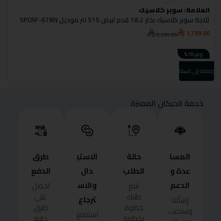
العلامة:
سوبر كلاسيك
ا
ثلاجة سوبر كلاسيك بخار 18.2 قدم ابيض 515 لتر موديل SPCRF-678N
ثل
0
1,799.00
2,200.00
وفر 18%
إضافة إلى السلة
إضا
خدمة الحركان المميزة
المسا
حالة
الاستب
طرق
عدة و
الطلب
دال
الدفع
الدعم
والاس
تتبع
احصل
طلبك
على
ترجاع
إسألنا
خطوة
طرق
وسنجيب
استمتع
بخطوة
دفع