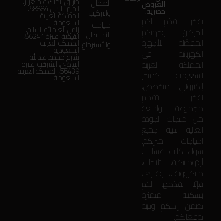
طريق الملك عبدالعزيز،
الضمان
العروض
الحزم، الرس 58884،
حصرية.
والتركيب
المملكة العربية
بفخر نقدّم لكم
السعودية
سياسة
زامل العبدالله السليم،
الحركان: وجهتكم
الأستبدال
الفيضة، عنيزة 56241،
المفضّلة للأجهزة
المملكة العربية
والأسترجاع
السعودية
الكهربائية في
شارع محمد عبدالله
المملكة العربية
القاضي، الشرقية، عنيزة
56439، المملكة العربية
السعودية. كمتجر
السعودية
إلكتروني متخصص،
نفخر بتقديم
مجموعة واسعة
من منتجات الجودة
العالية لتلبية جميع
احتياجات منزلكم.
سواء كانت غسالات
أوتوماتيكية، ثلاجات،
مايكروويف، وغيرها،
فإنّنا نقدّمها لكم
بتشكيلة متميّزة
تضمن راحتكم وتلبية
توقعاتكم.