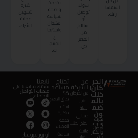
عن كل
بخدمة
سواء
كثيرة
استفسا
واضحة
توصيل
لتسهيل
راتك.
لسياسة
أو
عملية
استبدال
استلام
الشراء.
واسترجا
من
ع
المعر
المنتجا
ض.
ت.
الحر
عن
تحتاج
تابعنا
كان!
الشركة
مساعد
يمكنك متابعتنا على
منصات التواصل
ة؟
خلك
عن الحركان
الإجتماعى
بالم
طرق الدفع
المتجر
ضم
اسئلة
السلة
ون
متكررة
حسابي
تجربة
خدمة
اتمام الطلب
تسوق
العملاء
أفضل
قائمة
والكثير
او زور فروعنا:
سياسة
من
الرغبات