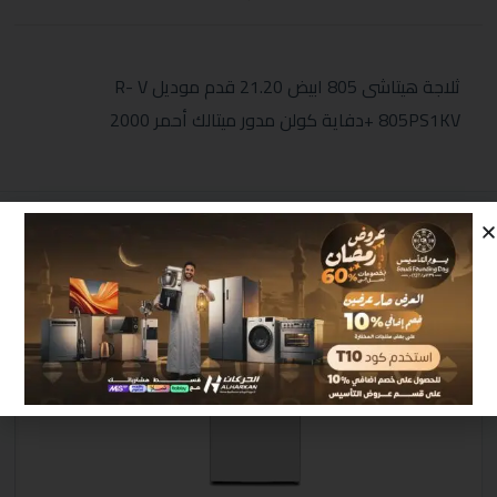
ثلاجة هيتاشى 805 ابيض 21.20 قدم موديل R- V
805PS1KV +دفاية كولن مدور ميتالك أحمر 2000
منتجات مشابهة