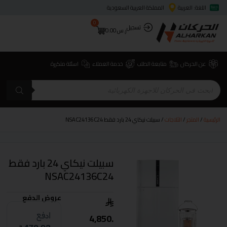
اللغة: العربية
المملكة العربية السعودية
0
تسجيل
ر.س
0.00
عن الحركان
متابعة الطلب
خدمة العملاء
اسئلة متكررة
الرئيسية
/
المتجر
/
الثلاجات
/ سبيلت نيكاي 24 بارد فقط NSAC24136C24
سبيلت نيكاي 24 بارد فقط
NSAC24136C24
عروض الدفع
4,850.