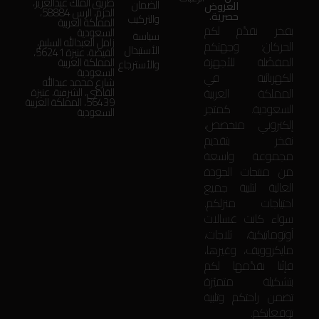
طريق الملك عبدالعزيز،
الضمان
العروض
الحزم، الرس 58884،
حصرية.
والتركيب
المملكة العربية
بفخر نقدّم لكم
السعودية
سياسة
زامل العبدالله السليم،
الحركان: وجهتكم
الأستبدال
الفيضة، عنيزة 56241،
المفضّلة للأجهزة
المملكة العربية
والأسترجاع
السعودية
الكهربائية في
شارع محمد عبدالله
المملكة العربية
القاضي، الشرقية، عنيزة
56439، المملكة العربية
السعودية. كمتجر
السعودية
إلكتروني متخصص،
نفخر بتقديم
مجموعة واسعة
من منتجات الجودة
العالية لتلبية جميع
احتياجات منزلكم.
سواء كانت غسالات
أوتوماتيكية، ثلاجات،
مايكروويف، وغيرها،
فإنّنا نقدّمها لكم
بتشكيلة متميّزة
تضمن راحتكم وتلبية
توقعاتكم.