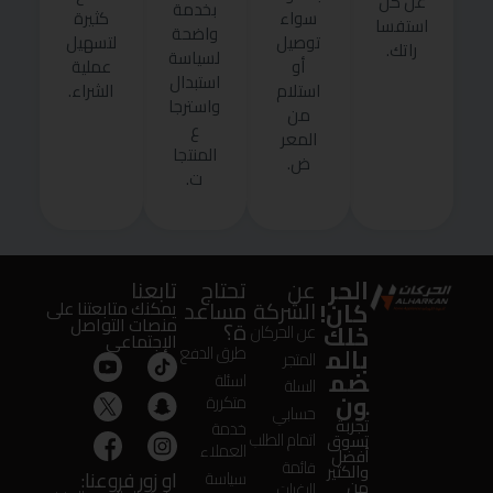
عن كل
بخدمة
سواء
كثيرة
استفسا
واضحة
توصيل
لتسهيل
راتك.
لسياسة
أو
عملية
استبدال
استلام
الشراء.
واسترجا
من
ع
المعر
المنتجا
ض.
ت.
الحر
عن
تحتاج
تابعنا
كان!
الشركة
مساعد
يمكنك متابعتنا على
منصات التواصل
ة؟
خلك
عن الحركان
الإجتماعى
بالم
طرق الدفع
المتجر
ضم
اسئلة
السلة
ون
متكررة
حسابي
تجربة
خدمة
اتمام الطلب
تسوق
العملاء
أفضل
قائمة
والكثير
او زور فروعنا:
سياسة
من
الرغبات