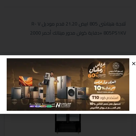
ثلاجة هيتاشى 805 ابيض 21.20 قدم موديل R- V
805PS1KV +دفاية كولن مدور ميتالك أحمر 2000
منتجات مشابهة