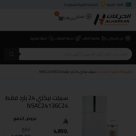
اللغة: العربية
المملكة العربية السعودية
0
تسجيل
ر.س
0.00
عن الحركان
متابعة الطلب
خدمة العملاء
اسئلة متكررة
الرئيسية
/
المتجر
/
الثلاجات
/ سبيلت نيكاي 24 بارد فقط NSAC24136C24
سبيلت نيكاي 24 بارد فقط
NSAC24136C24
عروض الدفع
4,850.