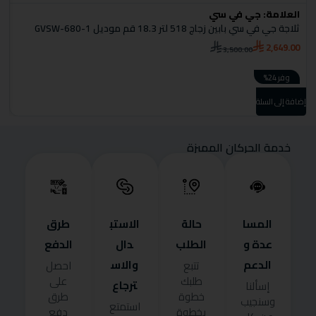
العلامة:
جي في سي
ا
ثلاجة جي في سي بابين زجاج 518 لتر 18.3 قم موديل GVSW-680-1
ثل
0
2,649.00
3,500.00
وفر 24%
إضا
إضافة إلى السلة
خدمة الحركان المميزة
المسا
حالة
الاستب
طرق
عدة و
الطلب
دال
الدفع
الدعم
والاس
تتبع
احصل
طلبك
على
ترجاع
إسألنا
خطوة
طرق
وسنجيب
استمتع
بخطوة
دفع