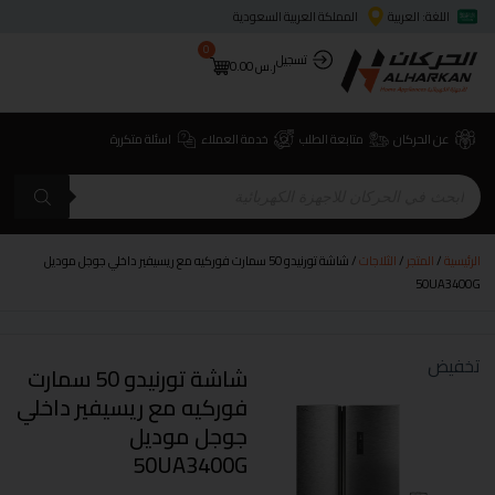
اللغة: العربية
المملكة العربية السعودية
0
تسجيل
ر.س
0.00
عن الحركان
متابعة الطلب
خدمة العملاء
اسئلة متكررة
الرئيسية
/
المتجر
/
الثلاجات
/ شاشة تورنيدو 50 سمارت فوركيه مع ريسيفير داخلي جوجل موديل
50UA3400G
تخفيض
شاشة تورنيدو 50 سمارت
فوركيه مع ريسيفير داخلي
جوجل موديل
50UA3400G