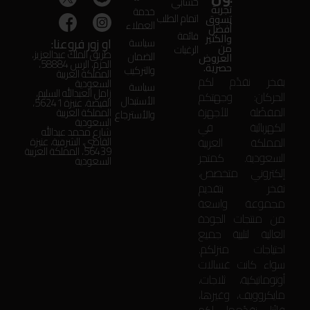
حسابي
تجربة
خدمة
اتمام الطلب
تسوق
العملاء
أفضل
قائمة
والكثير
او زور فروعنا:
سياسة
من
الرغبات
طريق الملك عبدالعزيز،
الضمان
العروض
الحزم، الرس 58884،
حصرية.
والتركيب
المملكة العربية
بفخر نقدّم لكم
السعودية
سياسة
زامل العبدالله السليم،
الحركان: وجهتكم
الأستبدال
الفيضة، عنيزة 56241،
المفضّلة للأجهزة
المملكة العربية
والأسترجاع
السعودية
الكهربائية في
شارع محمد عبدالله
المملكة العربية
القاضي، الشرقية، عنيزة
56439، المملكة العربية
السعودية. كمتجر
السعودية
إلكتروني متخصص،
نفخر بتقديم
مجموعة واسعة
من منتجات الجودة
العالية لتلبية جميع
احتياجات منزلكم.
سواء كانت غسالات
أوتوماتيكية، ثلاجات،
مايكروويف، وغيرها،
فإنّنا نقدّمها لكم