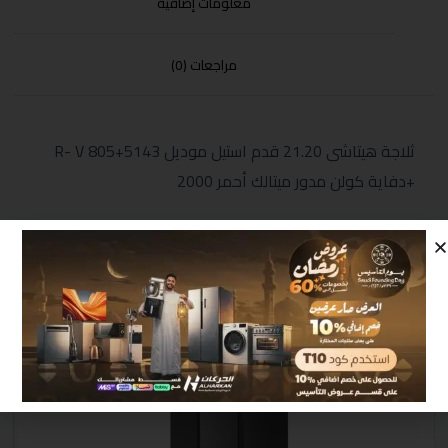
معلومات إضافية
مراجعات (0)
ثلاجة هيتاشى 21.20 قدم استيل موديل R- V 805+5143
+دفاية كولن مدور ميتالك أحمر 2000
منتجات مشابهة