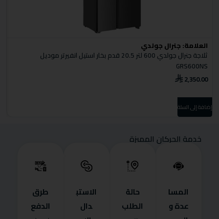
العلامة:
جنرال جولدي
ا
ثلاجة جنرال جولدي 600 لتر 20.5 قدم بخار استيل انفيرتر موديل
ثل
GRS600NS
0
2,350.00
إضا
إضافة إلى السلة
خدمة الحركان المميزة
المسا
حالة
الاستب
طرق
عدة و
الطلب
دال
الدفع