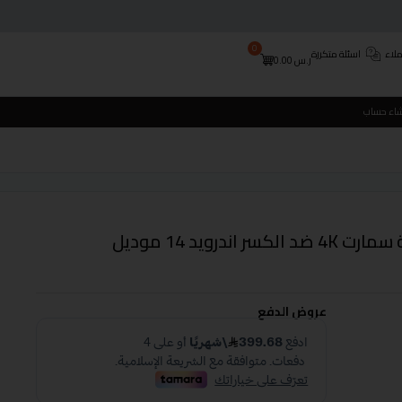
0
لاء
اسئلة متكررة
ر.س
0.00
شاء حساب
شاشة جنرال كلاس 65 بوصة سمارت 4K ضد الكسر اندرويد 14 موديل
عروض الدفع