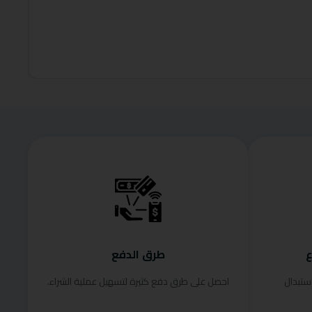
,899.00
وفر 26%
إضافة إلى
ع
طرق الدفع
ستبدال
احصل على طرق دفع كثيرة لتسهيل عملية الشراء.