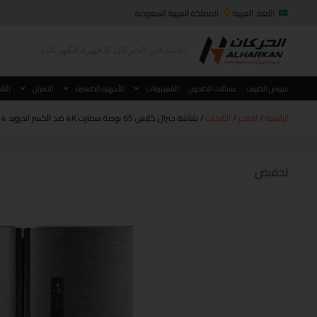
اللغة: العربية
المملكة العربية السعودية
عروض الصيف
غسالات الصحون
التلفزيونات
الأجهزة الصغيرة
الافران
الثل
الرئيسية
/
المتجر
/
الثلاجات
/ شاشة جنرال كلاس 65 بوصة سمارت 4K ضد الكسر اندرويد 14 موديل 65US8000
تخفيض