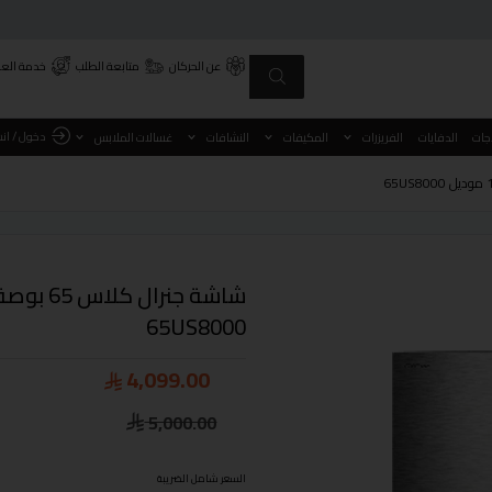
عن الحركان
متابعة الطلب
خدمة العم
دخول / ان
اجات
الدفايات
الفريزرات
المكيفات
النشافات
غسالات الملابس
65US8000
4,099.00
5,000.00
السعر شامل الضريبة