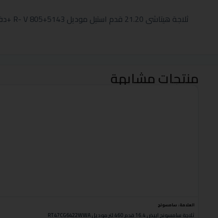
ثلاجة هيتاشى 21.20 قدم استيل موديل R- V 805+5143 +دفاية كولن مدور ميتالك أحمر 2000
منتجات مشابهة
العلامة:
سامسونج
ثلاجة سامسونج ابيض 16.4 قدم 460 لتر موديل RT47CG6422WWA