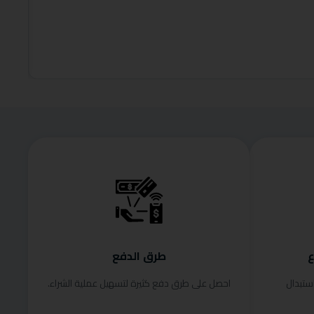
,799.00
وفر 18%
إضافة إلى
ع
طرق الدفع
ستبدال
احصل على طرق دفع كثيرة لتسهيل عملية الشراء.