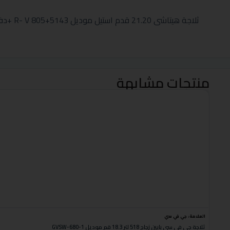
ثلاجة هيتاشى 21.20 قدم استيل موديل R- V 805+5143 +دفاية كولن مدور ميتالك أحمر 2000
منتجات مشابهة
العلامة:
جي في سي
ثلاجة جي في سي بابين زجاج 518 لتر 18.3 قم موديل GVSW-680-1