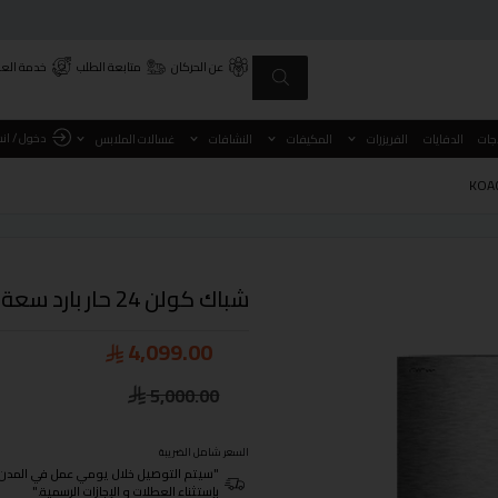
عن الحركان
متابعة الطلب
خدمة العم
دخول / ان
اجات
الدفايات
الفريزرات
المكيفات
النشافات
غسالات الملابس
شباك كولن 24 حار بارد سعة 21400 وحدة موديل KOACP24KCH
4,099.00
5,000.00
السعر شامل الضريبة
"سيتم التوصيل خلال يومي عمل في المدن الرئيسية ومن 3- 4
بإستثناء العطلات و الإجازات الرسمية."