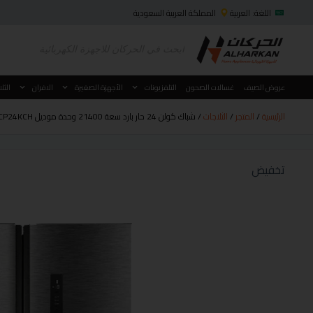
اللغة: العربية
المملكة العربية السعودية
عروض الصيف
غسالات الصحون
التلفزيونات
الأجهزة الصغيرة
الافران
الثل
الرئيسية
/
المتجر
/
الثلاجات
/ شباك كولن 24 حار بارد سعة 21400 وحدة موديل KOACP24KCH
تخفيض