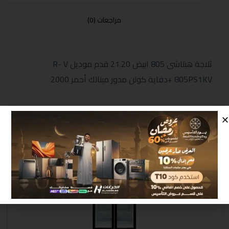
مراجعات (0)
ثلاجة هيتاشى 805 ابيض 21.20 قدم موديل R- V
805PS1KV +دفاية كولن مدور ميتالك أحمر 2000
منتجات مشابهة