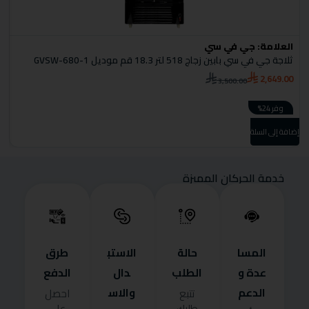
العلامة:
جي في سي
ا
ثلاجة جي في سي بابين زجاج 518 لتر 18.3 قم موديل GVSW-680-1
ث
0
2,649.00
3,500.00
وفر 24%
إضافة إلى السلة
إضا
خدمة الحركان المميزة
المسا
حالة
الاستب
طرق
عدة و
الطلب
دال
الدفع
الدعم
والاس
تتبع
احصل
طلبك
على