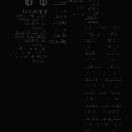
اتمام الطلب
تسوق
العملاء
أفضل
قائمة
والكثير
او زور فروعنا:
سياسة
من
الرغبات
طريق الملك عبدالعزيز،
الضمان
العروض
الحزم، الرس 58884،
حصرية.
والتركيب
المملكة العربية
بفخر نقدّم لكم
السعودية
سياسة
زامل العبدالله السليم،
الحركان: وجهتكم
الأستبدال
الفيضة، عنيزة 56241،
المفضّلة للأجهزة
المملكة العربية
والأسترجاع
السعودية
الكهربائية في
شارع محمد عبدالله
المملكة العربية
القاضي، الشرقية، عنيزة
56439، المملكة العربية
السعودية. كمتجر
السعودية
إلكتروني متخصص،
نفخر بتقديم
مجموعة واسعة
من منتجات الجودة
العالية لتلبية جميع
احتياجات منزلكم.
سواء كانت غسالات
أوتوماتيكية، ثلاجات،
مايكروويف، وغيرها،
فإنّنا نقدّمها لكم
بتشكيلة متميّزة