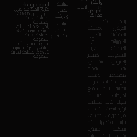
قائمة
والكثير
او زور فروعنا:
سياسة
من
الرغبات
طريق الملك عبدالعزيز،
الضمان
العروض
الحزم، الرس 58884،
حصرية.
والتركيب
المملكة العربية
بفخر نقدّم لكم
السعودية
سياسة
زامل العبدالله السليم،
الحركان: وجهتكم
الأستبدال
الفيضة، عنيزة 56241،
المفضّلة للأجهزة
المملكة العربية
والأسترجاع
السعودية
الكهربائية في
شارع محمد عبدالله
المملكة العربية
القاضي، الشرقية، عنيزة
56439، المملكة العربية
السعودية. كمتجر
السعودية
إلكتروني متخصص،
نفخر بتقديم
مجموعة واسعة
من منتجات الجودة
العالية لتلبية جميع
احتياجات منزلكم.
سواء كانت غسالات
أوتوماتيكية، ثلاجات،
مايكروويف، وغيرها،
فإنّنا نقدّمها لكم
بتشكيلة متميّزة
تضمن راحتكم وتلبية