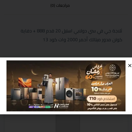
مراجعات (0)
ثلاجة جي في سي دولابي استيل 20 قدم 888 + دفاية
كولن مدور ميتالك أحمر 2000 وات كود 13
منتجات مشابهة