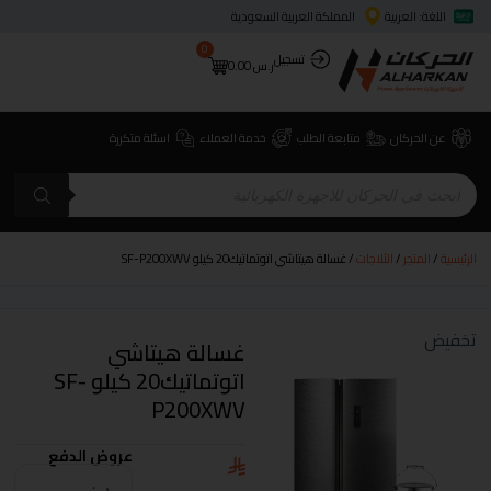
اللغة: العربية
المملكة العربية السعودية
0
تسجيل
ر.س
0.00
عن الحركان
متابعة الطلب
خدمة العملاء
اسئلة متكررة
الرئيسية
/
المتجر
/
الثلاجات
/ غسالة هيتاشي اتوتماتيك20 كيلو SF-P200XWV
تخفيض
غسالة هيتاشي
اتوتماتيك20 كيلو SF-
P200XWV
عروض الدفع