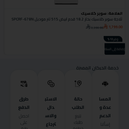
العلامة:
سوبر كلاسيك
ا
ثلاجة سوبر كلاسيك بخار 18.2 قدم ابيض 515 لتر موديل SPCRF-678N
ثل
0
1,799.00
2,200.00
وفر 18%
إضافة إلى السلة
إضا
خدمة الحركان المميزة
المسا
حالة
الاستب
طرق
عدة و
الطلب
دال
الدفع
الدعم
والاس
تتبع
احصل
طلبك
على
ترجاع
إسألنا
خطوة
طرق