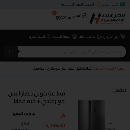
اللغة: العربية
المملكة العربية السعودية
0
تسجيل
ر.س
0.00
عن الحركان
متابعة الطلب
خدمة العملاء
اسئلة متكررة
الرئيسية
/
المتجر
/
الثلاجات
/ قطاعة كولن خضار ابيض مع رمادي + حبة مجانا
تخفيض
قطاعة كولن خضار ابيض
مع رمادي + حبة مجانا
عروض الدفع
4,099.00