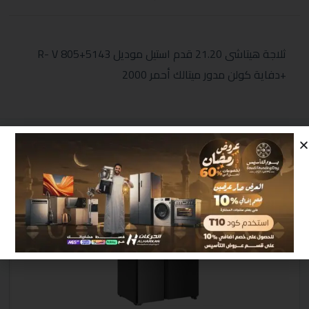
ثلاجة هيتاشى 21.20 قدم استيل موديل R- V 805+5143
+دفاية كولن مدور ميتالك أحمر 2000
منتجات مشابهة