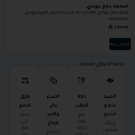
العلامة:
جنرال جولدي
ا
ثلاجة جنرال جولدي 600 لتر 20.5 قدم بخار استيل انفيرتر موديل
ثل
GRS600NS
0
2,350.00
إضا
إضافة إلى السلة
خدمة الحركان المميزة
المسا
حالة
الاستب
طرق
عدة و
الطلب
دال
الدفع
الدعم
والاس
تتبع
احصل
طلبك
على
ترجاع
إسألنا
خطوة
طرق
وسنجيب
استمتع
بخطوة
دفع