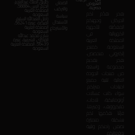
طريق الملك عبدالعزيز،
الضمان
العروض
الحزم، الرس 58884،
حصرية.
والتركيب
المملكة العربية
بفخر نقدّم لكم
السعودية
سياسة
زامل العبدالله السليم،
الحركان: وجهتكم
الأستبدال
الفيضة، عنيزة 56241،
المفضّلة للأجهزة
المملكة العربية
والأسترجاع
السعودية
الكهربائية في
شارع محمد عبدالله
المملكة العربية
القاضي، الشرقية، عنيزة
56439، المملكة العربية
السعودية. كمتجر
السعودية
إلكتروني متخصص،
نفخر بتقديم
مجموعة واسعة
من منتجات الجودة
العالية لتلبية جميع
احتياجات منزلكم.
سواء كانت غسالات
أوتوماتيكية، ثلاجات،
مايكروويف، وغيرها،
فإنّنا نقدّمها لكم
بتشكيلة متميّزة
تضمن راحتكم وتلبية
توقعاتكم.