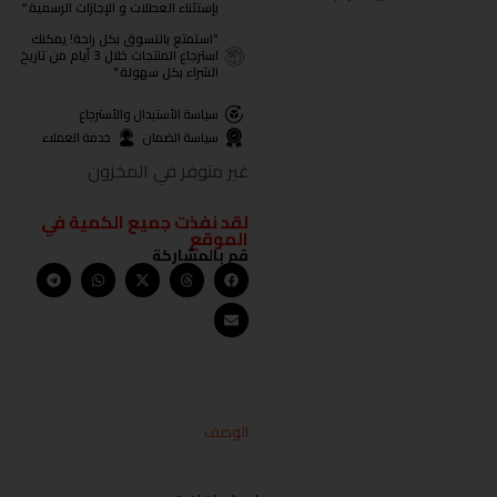
بإستثناء العطلات و الإجازات الرسمية."
"استمتع بالتسوق بكل راحة! يمكنك
استرجاع المنتجات خلال 3 أيام من تاريخ
الشراء بكل سهولة."
سياسة الأستبدال والأسترجاع
سياسة الضمان
خدمة العملاء
غير متوفر في المخزون
لقد نفذت جميع الكمية في
الموقع
قم بالمشاركة
الوصف