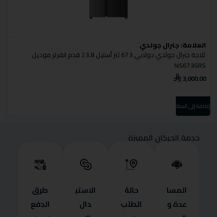
العلامة:
جنرال جولدي
ا
ثلاجة جنرال جولدي دولابي 673 لتر أستيل 23.8 قدم انفرتر موديل
ثل
NS673GRS
0
3,000.00
إضا
إضافة إلى السلة
خدمة الحركان المميزة
المسا
حالة
الاستب
طرق
عدة و
الطلب
دال
الدفع