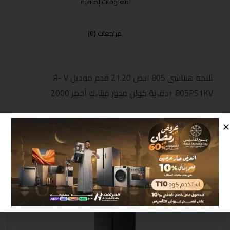
معلومات إضافية
مراجعات (0)
ثلاجة هيتاشى 805 ابيض 21.20 قدم موديل R- V
805PS1KV +دفاية كولن مدور ميتالك أحمر 2000
منتجات مشابهة