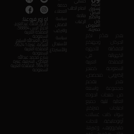
حسابي
تجربة
خدمة
اتمام الطلب
تسوق
العملاء
أفضل
قائمة
والكثير
او زور فروعنا:
سياسة
من
الرغبات
طريق الملك عبدالعزيز،
الضمان
العروض
الحزم، الرس 58884،
حصرية.
والتركيب
المملكة العربية
بفخر نقدّم لكم
السعودية
سياسة
زامل العبدالله السليم،
الحركان: وجهتكم
الأستبدال
الفيضة، عنيزة 56241،
المفضّلة للأجهزة
المملكة العربية
والأسترجاع
السعودية
الكهربائية في
شارع محمد عبدالله
المملكة العربية
القاضي، الشرقية، عنيزة
56439، المملكة العربية
السعودية. كمتجر
السعودية
إلكتروني متخصص،
نفخر بتقديم
مجموعة واسعة
من منتجات الجودة
العالية لتلبية جميع
احتياجات منزلكم.
سواء كانت غسالات
أوتوماتيكية، ثلاجات،
مايكروويف، وغيرها،
فإنّنا نقدّمها لكم