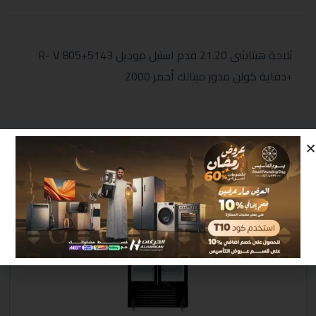
ثلاجة هيتاشى 21.20 قدم استيل موديل R- V 805+5143
+دفاية كولن مدور ميتالك أحمر 2000
منتجات مشابهة