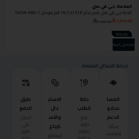
العلامة:
جي في سي
ا
ثلاجة جي في سي بابين زجاج 518 لتر 18.3 قم موديل GVSW-680-1
ثل
0
2,649.00
3,500.00
وفر 24%
إضافة إلى السلة
إضا
خدمة الحركان المميزة
المسا
حالة
الاستب
طرق
عدة و
الطلب
دال
الدفع
الدعم
والاس
تتبع
احصل
طلبك
على
ترجاع
إسألنا
خطوة
طرق
وسنجيب
استمتع
بخطوة
دفع