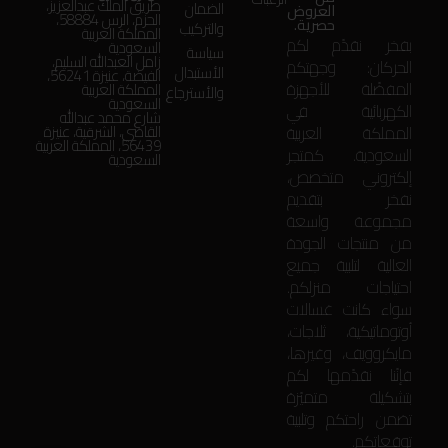
طريق الملك عبدالعزيز،
الضمان
العروض
الحزم، الرس 58884،
حصرية.
والتركيب
المملكة العربية
بفخر نقدّم لكم
السعودية
سياسة
زامل العبدالله السليم،
الحركان: وجهتكم
الأستبدال
الفيضة، عنيزة 56241،
المفضّلة للأجهزة
المملكة العربية
والأسترجاع
السعودية
الكهربائية في
شارع محمد عبدالله
المملكة العربية
القاضي، الشرقية، عنيزة
56439، المملكة العربية
السعودية. كمتجر
السعودية
إلكتروني متخصص،
نفخر بتقديم
مجموعة واسعة
من منتجات الجودة
العالية لتلبية جميع
احتياجات منزلكم.
سواء كانت غسالات
أوتوماتيكية، ثلاجات،
مايكروويف، وغيرها،
فإنّنا نقدّمها لكم
بتشكيلة متميّزة
تضمن راحتكم وتلبية
توقعاتكم.