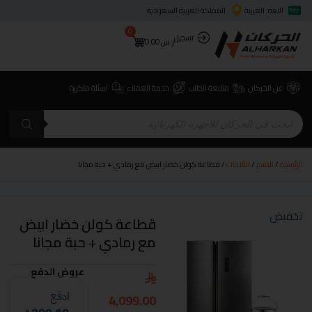
اللغة: العربية
المملكة العربية السعودية
0
تسجيل
ر.س
0.00
عن الحركان
متابعة الطلب
خدمة العملاء
اسئلة متكررة
الرئيسية
/
المتجر
/
الثلاجات
/ قطاعة كولن خضار ابيض مع رمادي + حبة مجانا
تخفيض
قطاعة كولن خضار ابيض
مع رمادي + حبة مجانا
عروض الدفع
4,099.00