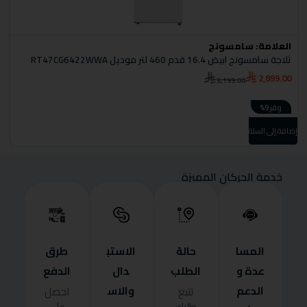
العلامة:
سامسونج
ا
ثلاجة سامسونج ابيض 16.4 قدم 460 لتر موديل RT47CG6422WWA
S
2,899.00
3,199.00
0
وفر 9%
إضافة إلى السلة
إضا
خدمة الحركان المميزة
المسا
حالة
الاستب
طرق
عدة و
الطلب
دال
الدفع
الدعم
والاس
تتبع
احصل
طلبك
على