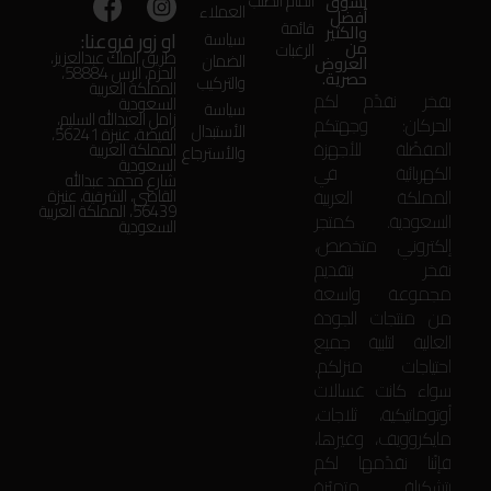
اتمام الطلب
تسوق
العملاء
أفضل
قائمة
والكثير
او زور فروعنا:
سياسة
من
الرغبات
طريق الملك عبدالعزيز،
الضمان
العروض
الحزم، الرس 58884،
حصرية.
والتركيب
المملكة العربية
بفخر نقدّم لكم
السعودية
سياسة
زامل العبدالله السليم،
الحركان: وجهتكم
الأستبدال
الفيضة، عنيزة 56241،
المفضّلة للأجهزة
المملكة العربية
والأسترجاع
السعودية
الكهربائية في
شارع محمد عبدالله
المملكة العربية
القاضي، الشرقية، عنيزة
56439، المملكة العربية
السعودية. كمتجر
السعودية
إلكتروني متخصص،
نفخر بتقديم
مجموعة واسعة
من منتجات الجودة
العالية لتلبية جميع
احتياجات منزلكم.
سواء كانت غسالات
أوتوماتيكية، ثلاجات،
مايكروويف، وغيرها،
فإنّنا نقدّمها لكم
بتشكيلة متميّزة