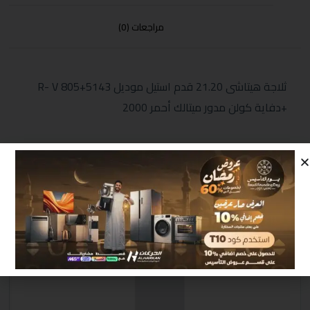
مراجعات (0)
ثلاجة هيتاشى 21.20 قدم استيل موديل R- V 805+5143
+دفاية كولن مدور ميتالك أحمر 2000
منتجات مشابهة