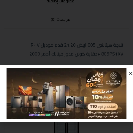
معلومات إضافية
مراجعات (0)
ثلاجة هيتاشى 805 ابيض 21.20 قدم موديل R- V
805PS1KV +دفاية كولن مدور ميتالك أحمر 2000
منتجات مشابهة