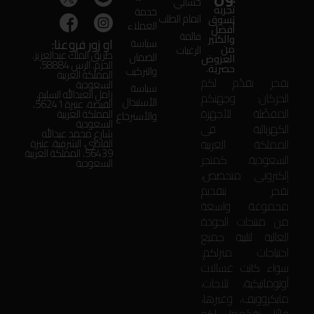
حسابي
تجربة
خدمة
اتمام الطلب
تسوق
العملاء
أفضل
قائمة
والكثير
او زور فروعنا:
سياسة
من
الرغبات
طريق الملك عبدالعزيز،
الضمان
العروض
الحزم، الرس 58884،
حصرية.
والتركيب
المملكة العربية
بفخر نقدّم لكم
السعودية
سياسة
زامل العبدالله السليم،
الحركان: وجهتكم
الأستبدال
الفيضة، عنيزة 56241،
المفضّلة للأجهزة
المملكة العربية
والأسترجاع
السعودية
الكهربائية في
شارع محمد عبدالله
المملكة العربية
القاضي، الشرقية، عنيزة
56439، المملكة العربية
السعودية. كمتجر
السعودية
إلكتروني متخصص،
نفخر بتقديم
مجموعة واسعة
من منتجات الجودة
العالية لتلبية جميع
احتياجات منزلكم.
سواء كانت غسالات
أوتوماتيكية، ثلاجات،
مايكروويف، وغيرها،
فإنّنا نقدّمها لكم