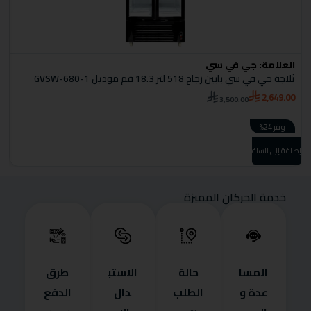
العلامة:
جي في سي
ا
ثلاجة جي في سي بابين زجاج 518 لتر 18.3 قم موديل GVSW-680-1
S
2,649.00
3,500.00
0
وفر 24%
إضافة إلى السلة
إضا
خدمة الحركان المميزة
المسا
حالة
الاستب
طرق
عدة و
الطلب
دال
الدفع