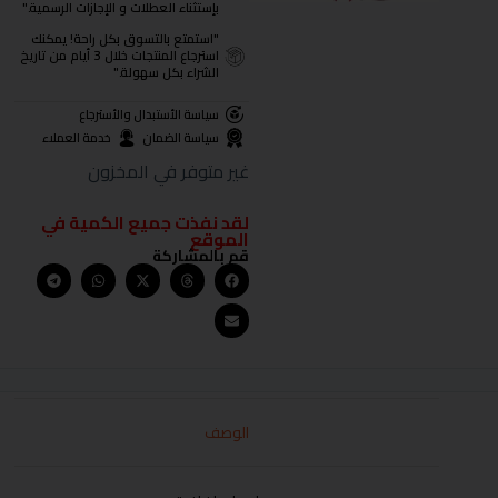
بإستثناء العطلات و الإجازات الرسمية."
"استمتع بالتسوق بكل راحة! يمكنك
استرجاع المنتجات خلال 3 أيام من تاريخ
الشراء بكل سهولة."
سياسة الأستبدال والأسترجاع
سياسة الضمان
خدمة العملاء
غير متوفر في المخزون
لقد نفذت جميع الكمية في
الموقع
قم بالمشاركة
الوصف