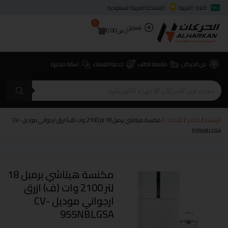
اللغة: العربية
المملكة العربية السعودية
0
تسجيل
ر.س
0.00
عن الحركان
متابعة الطلب
خدمة العملاء
اسئلة متكررة
الرئيسية
/
المتجر
/
الثلاجات
/ مكنسة هيتاشي برميل 18 لتر 2100 وات (ف) ازرق ارجواني موديل CV-
955NBLGSA
مكنسة هيتاشي برميل 18
لتر 2100 وات (ف) ازرق
ارجواني موديل CV-
955NBLGSA