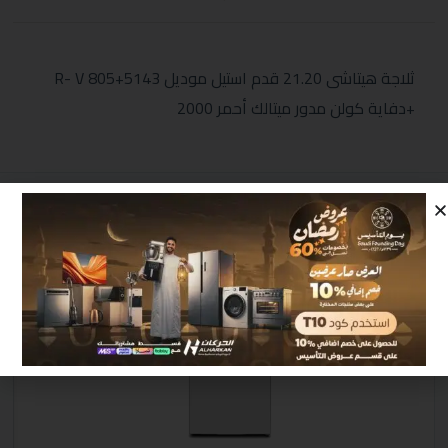
ثلاجة هيتاشى 21.20 قدم استيل موديل R- V 805+5143
+دفاية كولن مدور ميتالك أحمر 2000
منتجات مشابهة