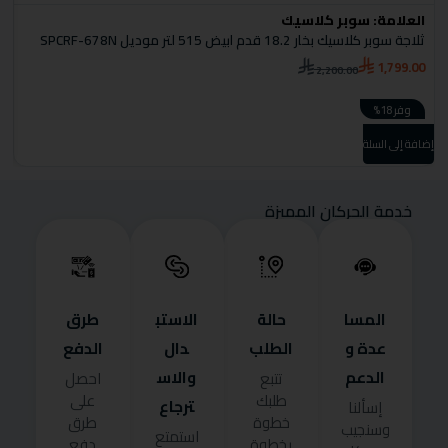
العلامة:
سوبر كلاسيك
ا
ثلاجة سوبر كلاسيك بخار 18.2 قدم ابيض 515 لتر موديل SPCRF-678N
S
1,799.00
2,200.00
0
وفر 18%
إضافة إلى السلة
إضا
خدمة الحركان المميزة
المسا
حالة
الاستب
طرق
عدة و
الطلب
دال
الدفع
الدعم
والاس
تتبع
احصل
طلبك
على
ترجاع
إسألنا
خطوة
طرق
وسنجيب
استمتع
بخطوة
دفع