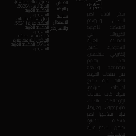
طريق الملك عبدالعزيز،
الضمان
العروض
الحزم، الرس 58884،
حصرية.
والتركيب
المملكة العربية
بفخر نقدّم لكم
السعودية
سياسة
زامل العبدالله السليم،
الحركان: وجهتكم
الأستبدال
الفيضة، عنيزة 56241،
المفضّلة للأجهزة
المملكة العربية
والأسترجاع
السعودية
الكهربائية في
شارع محمد عبدالله
المملكة العربية
القاضي، الشرقية، عنيزة
56439، المملكة العربية
السعودية. كمتجر
السعودية
إلكتروني متخصص،
نفخر بتقديم
مجموعة واسعة
من منتجات الجودة
العالية لتلبية جميع
احتياجات منزلكم.
سواء كانت غسالات
أوتوماتيكية، ثلاجات،
مايكروويف، وغيرها،
فإنّنا نقدّمها لكم
بتشكيلة متميّزة
تضمن راحتكم وتلبية
توقعاتكم.