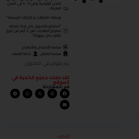
المدن الرئيسية ومن 3- 4 في المدن
البعيدة.
بإستثناء العطلات و الإجازات الرسمية."
"استمتع بالتسوق بكل راحة! يمكنك
استرجاع المنتجات خلال 3 أيام من تاريخ
الشراء بكل سهولة."
سياسة الأستبدال والأسترجاع
سياسة الضمان
خدمة العملاء
غير متوفر في المخزون
لقد نفذت جميع الكمية في
الموقع
قم بالمشاركة
الوصف