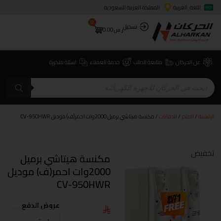
اللغة: العربية
المملكة العربية السعودية
0
تسجيل
ر.س
0.00
عن الحركان
متابعة الطلب
خدمة العملاء
اسئلة متكررة
الرئيسية
/
المتجر
/
الدفايات
/ مكنسة هيتاشي برميل 2000وات احمر(ف) موديل CV-950HWR
تخفيض
مكنسة هيتاشي برميل
2000وات احمر(ف) موديل
CV-950HWR
عروض الدفع