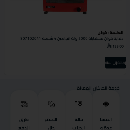
العلامة:
كولن
ا
دفاية كولن مستطيلة 2000 وات اتجاهين 4 شمعة 807102041
5
199.00
0
إضافة إلى السلة
إضا
خدمة الحركان المميزة
المسا
حالة
الاستب
طرق
عدة و
الطلب
دال
الدفع