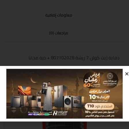
معلومات إضافية
مراجعات (0)
دفاية زيت كولن 7 ريشة 807102028 + حبة مجانا
منتجات مشابهة