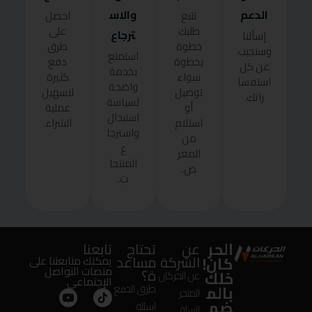
الدعم
والاس
تتبع
احصل
طلبك
على
ترجاع
إسألنا
خطوة
طرق
وسنجيب
استمتع
بخطوة
دفع
عن كل
بخدمة
سواء
كثيرة
استفسا
واضحة
توصيل
لتسهيل
راتك.
لسياسة
أو
عملية
استبدال
استلام
الشراء.
واسترجا
من
ع
المعر
المنتجا
ض.
ت.
الحر
عن
تحتاج
تابعنا
كان!
الشركة
مساعد
يمكنك متابعتنا على
منصات التواصل
ة؟
خلك
عن الحركان
الإجتماعى
بالم
طرق الدفع
المتجر
ضم
اسئلة
السلة