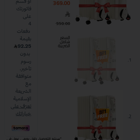
369.00
550.00
السعر
شامل
الضريبة
"سيتم التوصيل خلال يومي عمل في