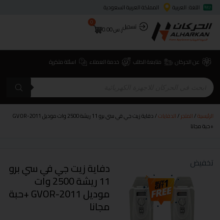
اللغة: العربية
المملكة العربية السعودية
0
تسجيل
ر.س
0.00
عن الحركان
متابعة الطلب
خدمة العملاء
اسئلة متكررة
الرئيسية
/
المتجر
/
الدفايات
/ دفاية زيت جي في سي برو 11 ريشة 2500 وات موديل GVOR-2011
+حبة مجانا
تخفيض
دفاية زيت جي في سي برو
11 ريشة 2500 وات
موديل GVOR-2011 +حبة
مجانا