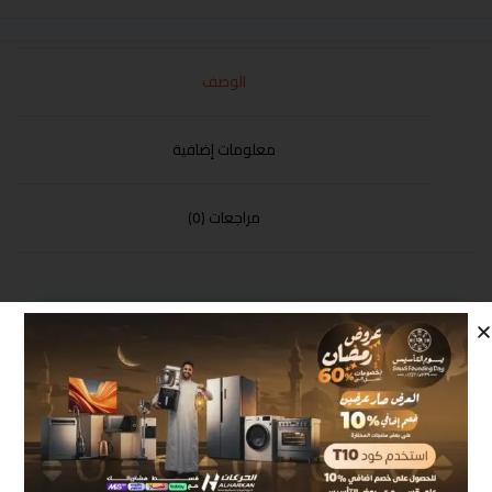
الوصف
معلومات إضافية
مراجعات (0)
دفاية زيت جي في سي برو 11 ريشة 2500 وات موديل
GVOR-2011 +حبة مجانا
منتجات مشابهة