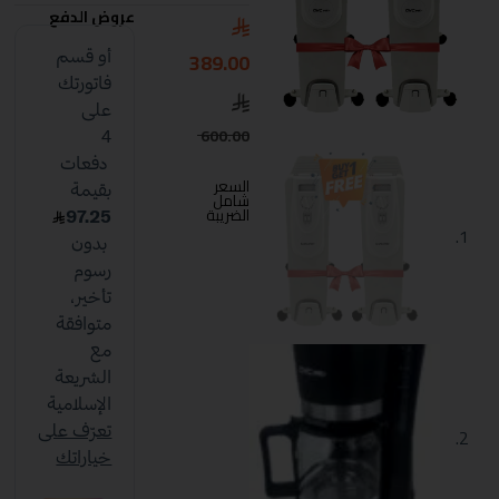
عروض الدفع
389.00
600.00
السعر
شامل
الضريبة