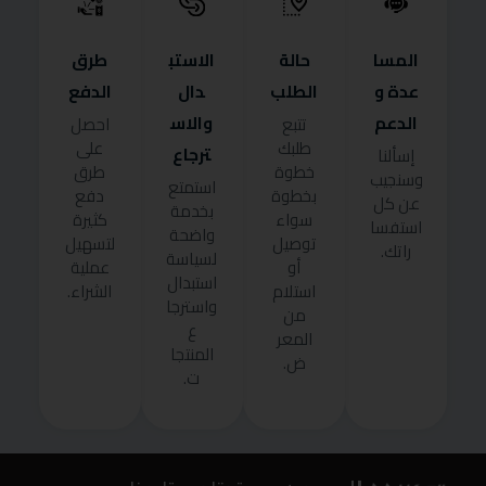
المسا
حالة
الاستب
طرق
عدة و
الطلب
دال
الدفع
الدعم
والاس
تتبع
احصل
طلبك
على
ترجاع
إسألنا
خطوة
طرق
وسنجيب
استمتع
بخطوة
دفع
عن كل
بخدمة
سواء
كثيرة
استفسا
واضحة
توصيل
لتسهيل
راتك.
لسياسة
أو
عملية
استبدال
استلام
الشراء.
واسترجا
من
ع
المعر
المنتجا
ض.
ت.