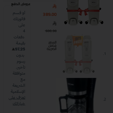
عروض الدفع
389.00
600.00
السعر
شامل
الضريبة