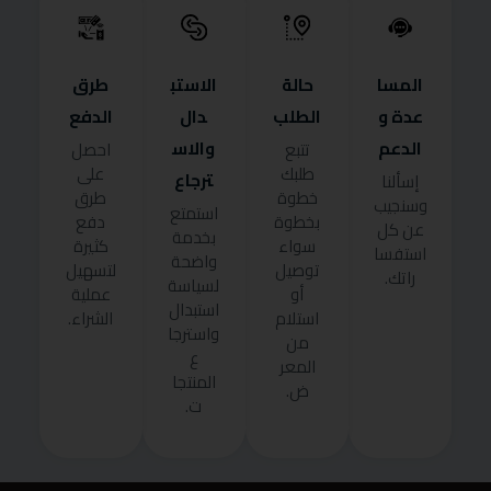
المسا
حالة
الاستب
طرق
عدة و
الطلب
دال
الدفع
الدعم
والاس
تتبع
احصل
طلبك
على
ترجاع
إسألنا
خطوة
طرق
وسنجيب
استمتع
بخطوة
دفع
عن كل
بخدمة
سواء
كثيرة
استفسا
واضحة
توصيل
لتسهيل
راتك.
لسياسة
أو
عملية
استبدال
استلام
الشراء.
واسترجا
من
ع
المعر
المنتجا
ض.
ت.