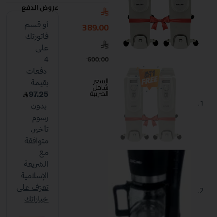
عروض الدفع
389.00
600.00
السعر
شامل
الضريبة