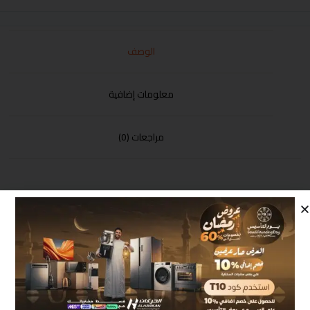
الوصف
معلومات إضافية
مراجعات (0)
دفاية زيت جي في سي برو 11 ريشة 2500 وات موديل
GVOR-2011 +حبة مجانا
منتجات مشابهة
أكثر مبيعاً