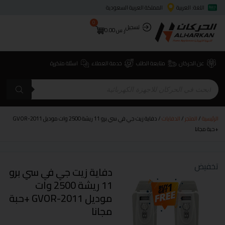
اللغة: العربية
المملكة العربية السعودية
0
تسجيل
ر.س
0.00
عن الحركان
متابعة الطلب
خدمة العملاء
اسئلة متكررة
الرئيسية
/
المتجر
/
الدفايات
/ دفاية زيت جي في سي برو 11 ريشة 2500 وات موديل GVOR-2011
+حبة مجانا
تخفيض
دفاية زيت جي في سي برو
11 ريشة 2500 وات
موديل GVOR-2011 +حبة
مجانا