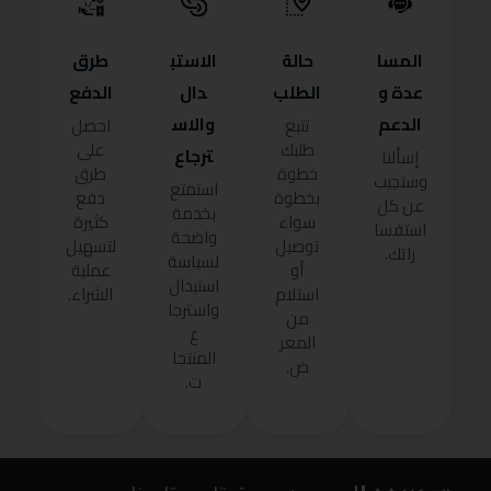
المسا
حالة
الاستب
طرق
عدة و
الطلب
دال
الدفع
الدعم
والاس
تتبع
احصل
طلبك
على
ترجاع
إسألنا
خطوة
طرق
وسنجيب
استمتع
بخطوة
دفع
عن كل
بخدمة
سواء
كثيرة
استفسا
واضحة
توصيل
لتسهيل
راتك.
لسياسة
أو
عملية
استبدال
استلام
الشراء.
واسترجا
من
ع
المعر
المنتجا
ض.
ت.