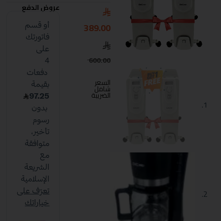
عروض الدفع
389.00
600.00
السعر
شامل
الضريبة