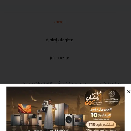
الوصف
معلومات إضافية
مراجعات (0)
دفاية زيت جي في سي برو 11 ريشة 2500 وات موديل
GVOR-2011 +حبة مجانا
منتجات مشابهة
أكثر مبيعاً