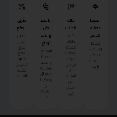
المسا
حالة
الاستب
طرق
عدة و
الطلب
دال
الدفع
الدعم
والاس
تتبع
احصل
طلبك
على
ترجاع
إسألنا
خطوة
طرق
وسنجيب
استمتع
بخطوة
دفع
عن كل
بخدمة
سواء
كثيرة
استفسا
واضحة
توصيل
لتسهيل
راتك.
لسياسة
أو
عملية
استبدال
استلام
الشراء.
واسترجا
من
ع
المعر
المنتجا
ض.
ت.