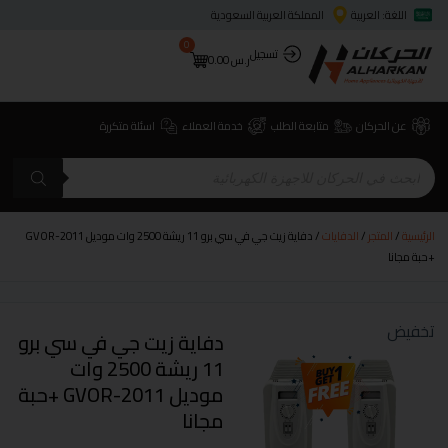
اللغة: العربية
المملكة العربية السعودية
0
تسجيل
ر.س
0.00
عن الحركان
متابعة الطلب
خدمة العملاء
اسئلة متكررة
الرئيسية
/
المتجر
/
الدفايات
/ دفاية زيت جي في سي برو 11 ريشة 2500 وات موديل GVOR-2011
+حبة مجانا
تخفيض
دفاية زيت جي في سي برو
11 ريشة 2500 وات
موديل GVOR-2011 +حبة
مجانا