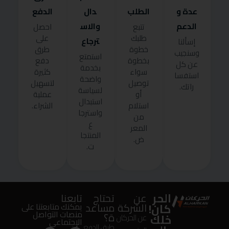
عدة و
الطلب
دال
الدفع
الدعم
والاس
تتبع
احصل
طلبك
على
ترجاع
إسألنا
خطوة
طرق
وسنجيب
استمتع
بخطوة
دفع
عن كل
بخدمة
سواء
كثيرة
استفسا
واضحة
توصيل
لتسهيل
راتك.
لسياسة
أو
عملية
استبدال
استلام
الشراء.
واسترجا
من
ع
المعر
المنتجا
ض.
ت.
الحر
عن
تحتاج
تابعنا
كان!
الشركة
مساعد
يمكنك متابعتنا على
منصات التواصل
ة؟
خلك
عن الحركان
الإجتماعى
طرق الدفع