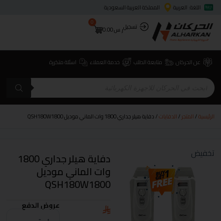
اللغة: العربية
المملكة العربية السعودية
0
تسجيل
ر.س
0.00
عن الحركان
متابعة الطلب
خدمة العملاء
اسئلة متكررة
الرئيسية
/
المتجر
/
الدفايات
/ دفاية هيلر جداري 1800 وات الماني موديل QSH180W1800
تخفيض
دفاية هيلر جداري 1800
وات الماني موديل
QSH180W1800
عروض الدفع