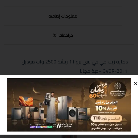
معلومات إضافية
مراجعات (0)
دفاية زيت جي في سي برو 11 ريشة 2500 وات موديل
GVOR-2011 +حبة مجانا
منتجات مشابهة