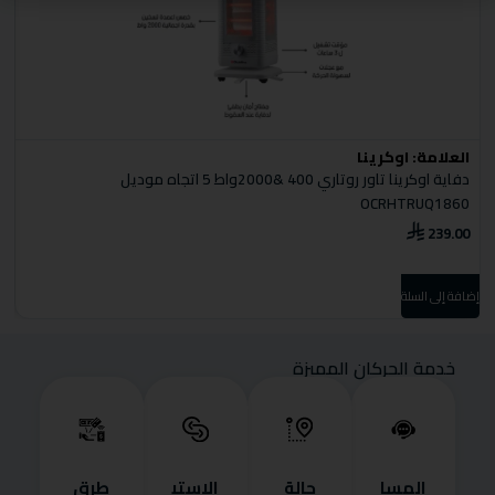
العلامة:
اوكرينا
ا
دفاية اوكرينا تاور روتاري 400 &2000واط 5 اتجاه موديل
دف
OCRHTRUQ1860
0
239.00
إضا
إضافة إلى السلة
خدمة الحركان المميزة
المسا
حالة
الاستب
طرق