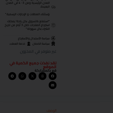
المدن الرئيسية ومن 3- 4 في المدن
البعيدة.
بإستثناء العطلات و الإجازات الرسمية."
"استمتع بالتسوق بكل راحة! يمكنك
استرجاع المنتجات خلال 3 أيام من تاريخ
الشراء بكل سهولة."
سياسة الأستبدال والأسترجاع
سياسة الضمان
خدمة العملاء
غير متوفر في المخزون
لقد نفذت جميع الكمية في
الموقع
قم بالمشاركة
الوصف