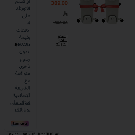
389.00
600.00
السعر
شامل
الضريبة
"سيتم التوصيل خلال يومي عمل في