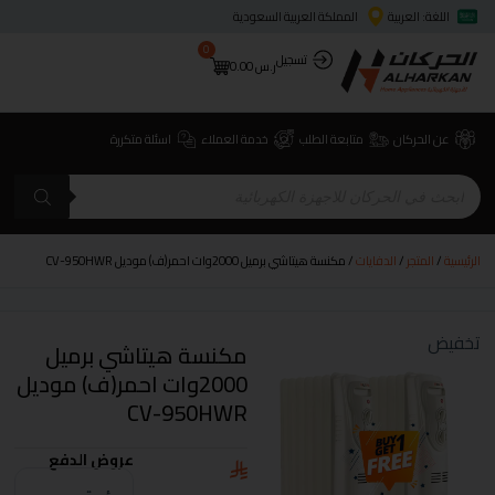
اللغة: العربية
المملكة العربية السعودية
0
تسجيل
ر.س
0.00
عن الحركان
متابعة الطلب
خدمة العملاء
اسئلة متكررة
الرئيسية
/
المتجر
/
الدفايات
/ مكنسة هيتاشي برميل 2000وات احمر(ف) موديل CV-950HWR
تخفيض
مكنسة هيتاشي برميل
2000وات احمر(ف) موديل
CV-950HWR
عروض الدفع