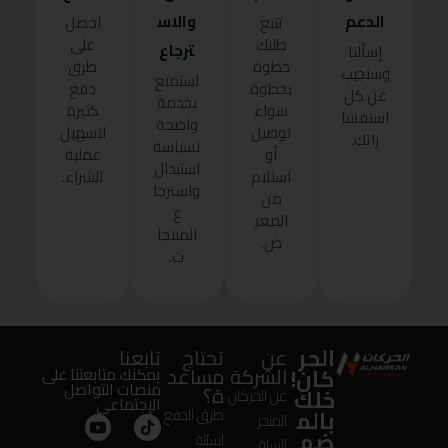
الدعم
والاس
تتبع
احصل
طلبك
على
ترجاع
إسألنا
خطوة
طرق
وسنجيب
استمتع
بخطوة
دفع
عن كل
بخدمة
سواء
كثيرة
استفسا
واضحة
توصيل
لتسهيل
راتك.
لسياسة
أو
عملية
استبدال
استلام
الشراء.
واسترجا
من
ع
المعر
المنتجا
ض.
ت.
الحر
عن
تحتاج
تابعنا
كان!
الشركة
مساعد
يمكنك متابعتنا على
منصات التواصل
ة؟
خلك
عن الحركان
الإجتماعى
بالم
طرق الدفع
المتجر
ضم
اسئلة
السلة