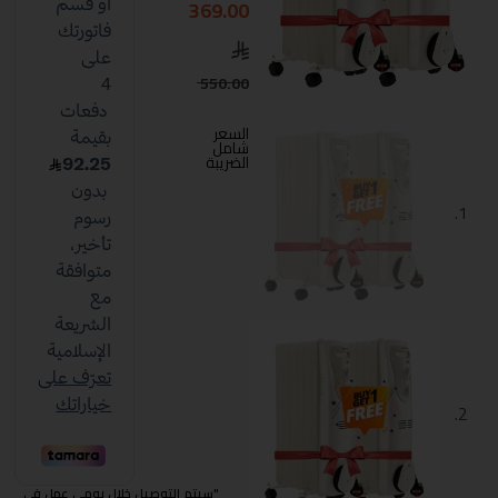
369.00
550.00
السعر
شامل
الضريبة
"سيتم التوصيل خلال يومي عمل في