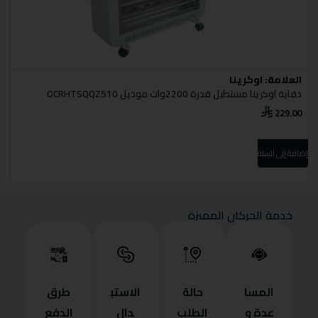
العلامة:
اوكرينا
ا
دفاية اوكرينا مستطيل قدرة 2200وات موديل OCRHTSQQZ510
5
229.00
0
إضافة إلى السلة
إضا
خدمة الحركان المميزة
المسا
حالة
الاستب
طرق
عدة و
الطلب
دال
الدفع