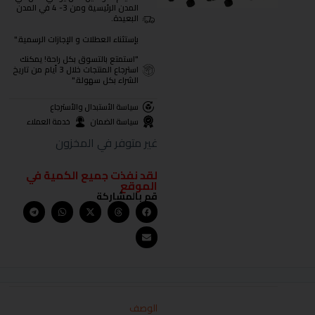
المدن الرئيسية ومن 3- 4 في المدن
البعيدة.
بإستثناء العطلات و الإجازات الرسمية."
"استمتع بالتسوق بكل راحة! يمكنك
استرجاع المنتجات خلال 3 أيام من تاريخ
الشراء بكل سهولة."
سياسة الأستبدال والأسترجاع
سياسة الضمان
خدمة العملاء
غير متوفر في المخزون
لقد نفذت جميع الكمية في
الموقع
قم بالمشاركة
الوصف