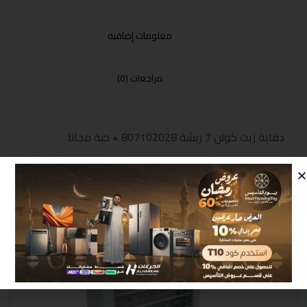
معلومات إضافية
مراجعات (0)
دفاية زيت كولن 7 ريشة 807102028 + حبة مجانا
منتجات مشابهة