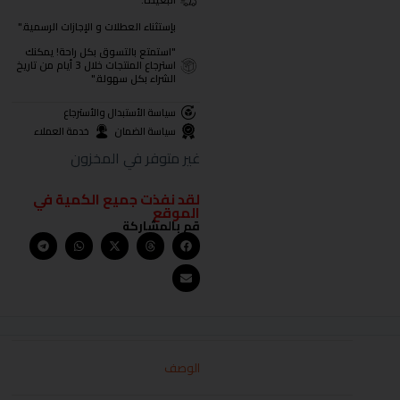
البعيدة.
بإستثناء العطلات و الإجازات الرسمية."
"استمتع بالتسوق بكل راحة! يمكنك
استرجاع المنتجات خلال 3 أيام من تاريخ
الشراء بكل سهولة."
سياسة الأستبدال والأسترجاع
سياسة الضمان
خدمة العملاء
غير متوفر في المخزون
لقد نفذت جميع الكمية في
الموقع
قم بالمشاركة
الوصف