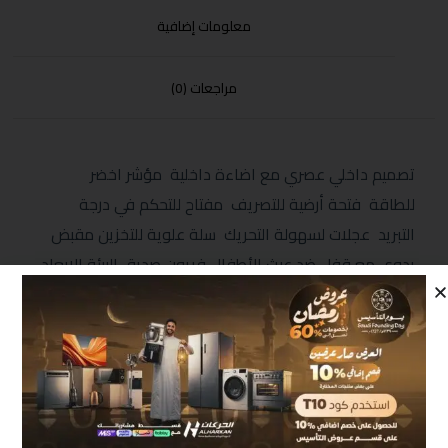
معلومات إضافية
مراجعات (0)
تصميم داخلي عصري مع اضاءة داخلية مؤشر اخضر
للطاقة فتحة أرضية للتصريف مفتاح للتحكم في درجة
التبريد عجلات لسهولة التحريك سلة علوية للتخزين مقبض
يدوي مع قفل ضد عبث الأطفال فريون صديق البيئة الابعاد
(MM) 850*820*555
منتجات مشابهة