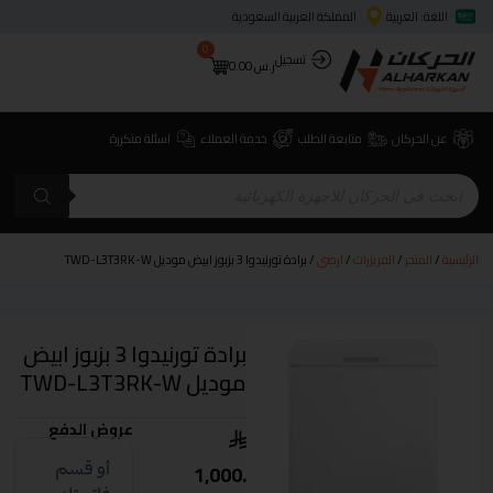
اللغة: العربية
المملكة العربية السعودية
0
تسجيل
ر.س
0.00
عن الحركان
متابعة الطلب
خدمة العملاء
اسئلة متكررة
الرئيسية
/
المتجر
/
الفريزرات
/
ارضي
/ برادة تورنيدوا 3 بزبوز ابيض موديل TWD-L3T3RK-W
برادة تورنيدوا 3 بزبوز ابيض
موديل TWD-L3T3RK-W
عروض الدفع
1,000.