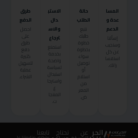
المسا
حالة
الاستب
طرق
عدة و
الطلب
دال
الدفع
الدعم
والاس
تتبع
احصل
طلبك
على
ترجاع
إسألنا
خطوة
طرق
وسنجيب
استمتع
بخطوة
دفع
عن كل
بخدمة
سواء
كثيرة
استفسا
واضحة
توصيل
لتسهيل
راتك.
لسياسة
أو
عملية
استبدال
استلام
الشراء.
واسترجا
من
ع
المعر
المنتجا
ض.
ت.
الحر
عن
تحتاج
تابعنا
يمكنك متابعتنا على