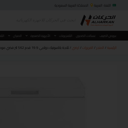
اللغة: العربية
المملكة العربية السعودية
عروض الصيف
غسالات الصحون
التلفزيونات
الأجهزة الصغيرة
الافران
الثل
الرئيسية
/
المتجر
/
الفريزرات
/
ارضي
/ ثلاجة باناسونيك دولابي 19.9 قدم 562 لتر فضي موديل NR-BS734MSSA