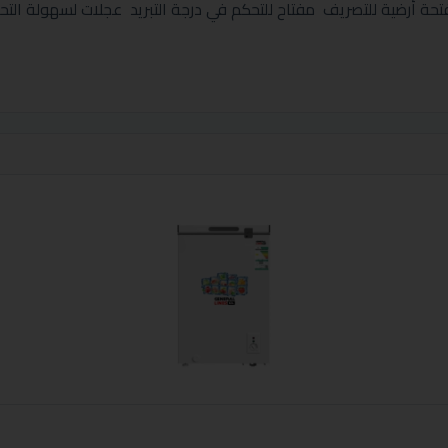
ة أرضية للتصريف مفتاح للتحكم في درجة التبريد عجلات لسهولة ال