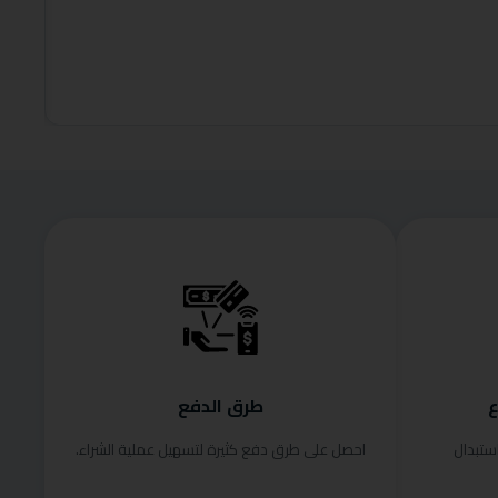
,149.00
وفر 28%
إضافة إلى
ع
طرق الدفع
ستبدال
احصل على طرق دفع كثيرة لتسهيل عملية الشراء.