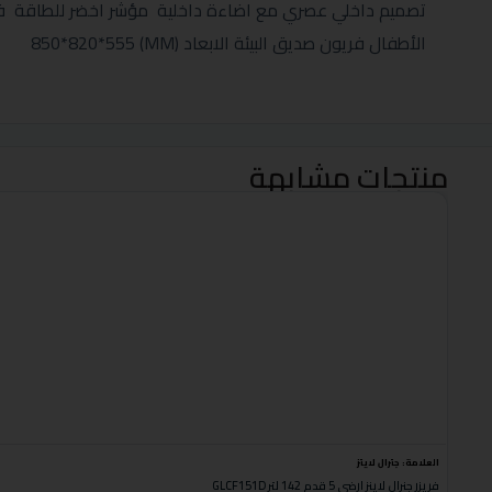
تصميم داخلي عصري مع اضاءة داخلية مؤشر اخضر للطاقة فتح
الأطفال فريون صديق البيئة الابعاد (MM) 850*820*555
منتجات مشابهة
العلامة:
جنرال لاينز
فريزر جنرال لاينز ارضي 5 قدم 142 لتر GLCF151D