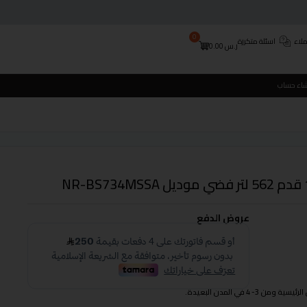
0
لاء
اسئلة متكررة
ر.س
0.00
شاء حساب
عروض الدفع
 في المدن البعيدة.