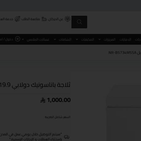
عن الحركان
متابعة الطلب
خدمة العم
دخول / ان
اجات
الدفايات
الفريزرات
المكيفات
النشافات
غسالات الملابس
ثلاجة باناسونيك دولابي 19.9 قدم 562 لتر فضي موديل NR-BS734MSSA
1,000.00
السعر شامل الضريبة
"سيتم التوصيل خلال يومي عمل في المدن الرئيسية ومن 3- 4
بإستثناء العطلات و الإجازات الرسمية."