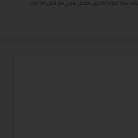
تحريك سلة علوية للتخزين مقبض يدوي مع قفل ضد عبث
العلامة:
فريزر جنرال لاينز ارض