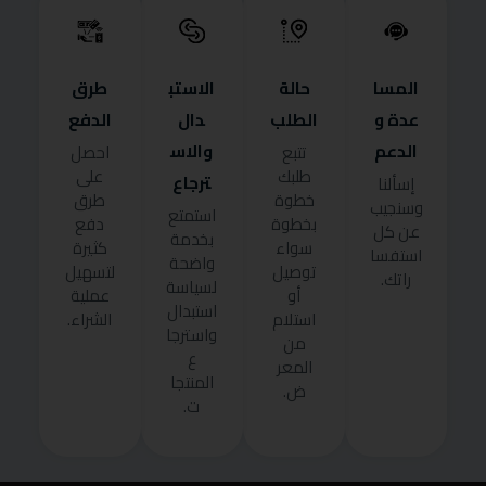
المسا
حالة
الاستب
طرق
عدة و
الطلب
دال
الدفع
الدعم
والاس
تتبع
احصل
طلبك
على
ترجاع
إسألنا
خطوة
طرق
وسنجيب
استمتع
بخطوة
دفع
عن كل
بخدمة
سواء
كثيرة
استفسا
واضحة
توصيل
لتسهيل
راتك.
لسياسة
أو
عملية
استبدال
استلام
الشراء.
واسترجا
من
ع
المعر
المنتجا
ض.
ت.