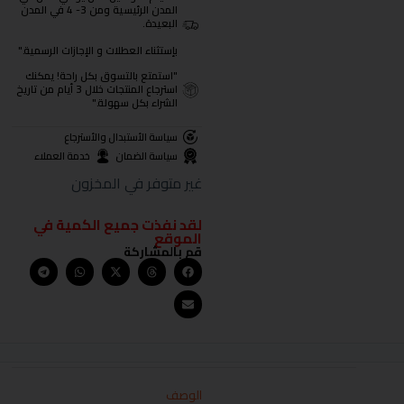
المدن الرئيسية ومن 3- 4 في المدن
البعيدة.
بإستثناء العطلات و الإجازات الرسمية."
"استمتع بالتسوق بكل راحة! يمكنك
استرجاع المنتجات خلال 3 أيام من تاريخ
الشراء بكل سهولة."
سياسة الأستبدال والأسترجاع
سياسة الضمان
خدمة العملاء
غير متوفر في المخزون
لقد نفذت جميع الكمية في
الموقع
قم بالمشاركة
الوصف