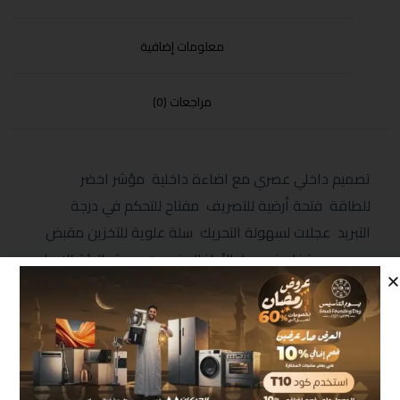
معلومات إضافية
مراجعات (0)
تصميم داخلي عصري مع اضاءة داخلية مؤشر اخضر
للطاقة فتحة أرضية للتصريف مفتاح للتحكم في درجة
التبريد عجلات لسهولة التحريك سلة علوية للتخزين مقبض
يدوي مع قفل ضد عبث الأطفال فريون صديق البيئة الابعاد
(MM) 850*820*555
منتجات مشابهة