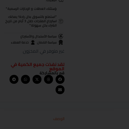
البعيدة.
بإستثناء العطلات و الإجازات الرسمية."
"استمتع بالتسوق بكل راحة! يمكنك
استرجاع المنتجات خلال 3 أيام من تاريخ
الشراء بكل سهولة."
سياسة الأستبدال والأسترجاع
سياسة الضمان
خدمة العملاء
غير متوفر في المخزون
لقد نفذت جميع الكمية في
الموقع
قم بالمشاركة
الوصف