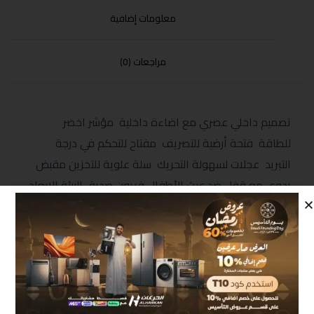
معلومات إضافية
مراجعات (0)
تصميم داخلي عصري مع اضاءة داخلية مؤشر اخضر
للطاقة فتحة أرضية للتصريف مفتاح للتحكم في درجة
التبريد عجلات لسهولة التحريك سلة علوية للتخزين مقبض
يدوي مع قفل ضد عبث الأطفال فريون صديق البيئة الابعاد
(MM) 850*820*555
منتجات مشابهة