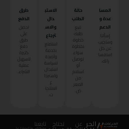
المسا
حالة
الاستب
طرق
عدة و
الطلب
دال
الدفع
الدعم
والاس
تتبع
احصل
طلبك
على
ترجاع
إسألنا
خطوة
طرق
وسنجيب
استمتع
بخطوة
دفع
عن كل
بخدمة
سواء
كثيرة
استفسا
واضحة
توصيل
لتسهيل
راتك.
لسياسة
أو
عملية
استبدال
استلام
الشراء.
واسترجا
من
ع
المعر
المنتجا
ض.
ت.
الحر
عن
تحتاج
تابعنا
يمكنك متابعتنا على