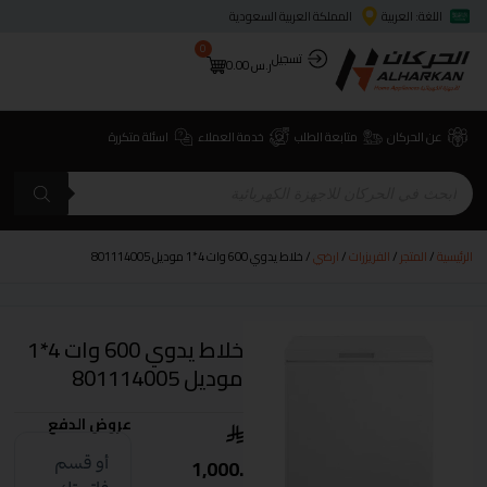
اللغة: العربية
المملكة العربية السعودية
0
تسجيل
ر.س
0.00
عن الحركان
متابعة الطلب
خدمة العملاء
اسئلة متكررة
الرئيسية
/
المتجر
/
الفريزرات
/
ارضي
/ خلاط يدوي 600 وات 4*1 موديل 801114005
خلاط يدوي 600 وات 4*1
موديل 801114005
عروض الدفع
1,000.