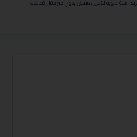
تحريك سلة علوية للتخزين مقبض يدوي مع قفل ضد عبث
العلامة:
فريزر مسطح كرفت 14