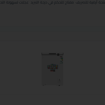
ة أرضية للتصريف مفتاح للتحكم في درجة التبريد عجلات لسهولة ال