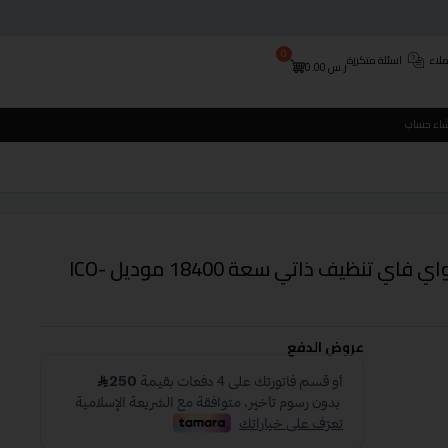
0
لاء
اسئلة متكررة
ر.س
0.00
شاء حساب
سبيلت ايكون 18 بارد انفيرتر واي فاي تنظيف ذاتي سعة 18400 موديل ICO-
عروض الدفع