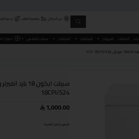
عن الحركان
متابعة الطلب
خدمة العم
دخول / ان
اجات
الدفايات
الفريزرات
المكيفات
النشافات
غسالات الملابس
18CPI/S24
1,000.00
السعر شامل الضريبة