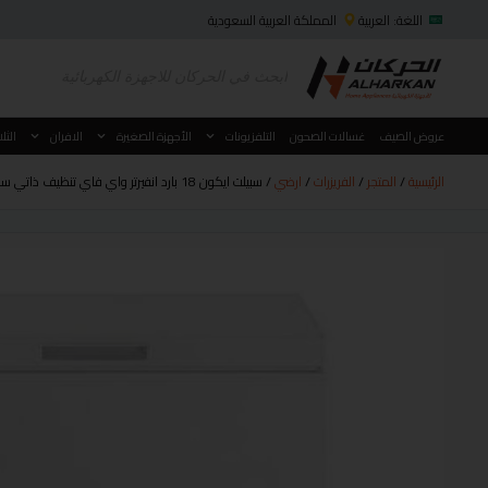
اللغة: العربية
المملكة العربية السعودية
عروض الصيف
غسالات الصحون
التلفزيونات
الأجهزة الصغيرة
الافران
الثل
الرئيسية
/
المتجر
/
الفريزرات
/
ارضي
/ سبيلت ايكون 18 بارد انفيرتر واي فاي تنظيف ذاتي سعة 18400 موديل ICO-18CPI/S24