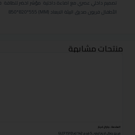
تصميم داخلي عصري مع اضاءة داخلية مؤشر اخضر للطاقة فتح
الأطفال فريون صديق البيئة الابعاد (MM) 850*820*555
منتجات مشابهة
العلامة:
جنرال لاينز
فريزر جنرال لاينز ارضي 5 قدم 142 لتر GLCF151D