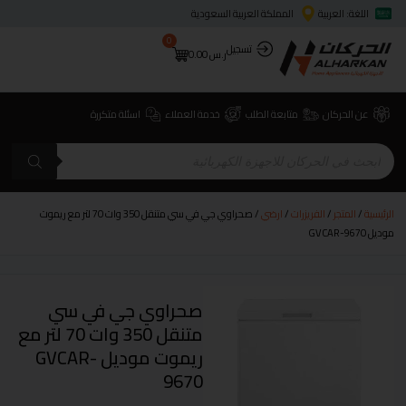
اللغة: العربية
المملكة العربية السعودية
0
تسجيل
ر.س
0.00
عن الحركان
متابعة الطلب
خدمة العملاء
اسئلة متكررة
الرئيسية
/
المتجر
/
الفريزرات
/
ارضي
/ صحراوي جي في سي متنقل 350 وات 70 لتر مع ريموت
موديل GVCAR-9670
صحراوي جي في سي
متنقل 350 وات 70 لتر مع
ريموت موديل GVCAR-
9670