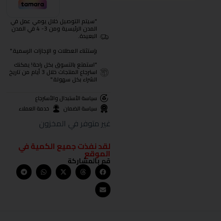
"سيتم التوصيل خلال يومي عمل في
المدن الرئيسية ومن 3- 4 في المدن
البعيدة.
بإستثناء العطلات و الإجازات الرسمية."
"استمتع بالتسوق بكل راحة! يمكنك
استرجاع المنتجات خلال 3 أيام من تاريخ
الشراء بكل سهولة."
سياسة الأستبدال والأسترجاع
سياسة الضمان
خدمة العملاء
غير متوفر في المخزون
لقد نفذت جميع الكمية في
الموقع
قم بالمشاركة