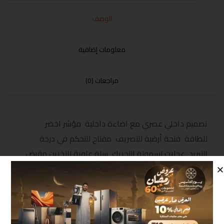
الوصف
معلومات إضافية
مراجعات (0)
تصميم داخلي عصري مع اضاءة داخلية مؤشر اخضر
للطاقة فتحة أرضية للتصريف مفتاح للتحكم في درجة
التبريد عجلات لسهولة التحريك سلة علوية للتخزين مقبض
يدوي مع قفل ضد عبث الأطفال فريون صديق البيئة الابعاد
(MM) 850*820*555