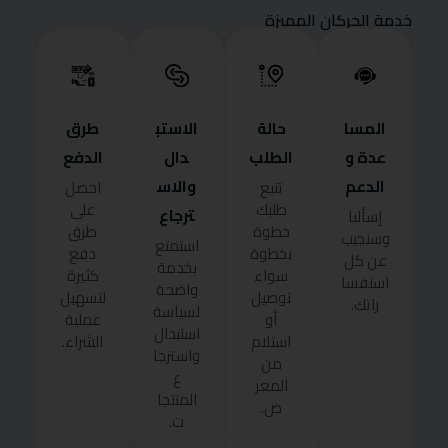
خدمة الحركان المميزة
المسا
حالة
الاستب
طرق
عدة و
الطلب
دال
الدفع
الدعم
والاس
تتبع
احصل
طلبك
على
ترجاع
إسألنا
خطوة
طرق
وسنجيب
استمتع
بخطوة
دفع
عن كل
بخدمة
سواء
كثيرة
استفسا
واضحة
توصيل
لتسهيل
راتك.
لسياسة
أو
عملية
استبدال
استلام
الشراء.
واسترجا
من
ع
المعر
المنتجا
ض.
ت.