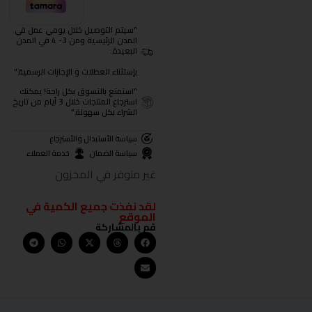
"سيتم التوصيل خلال يومي عمل في
المدن الرئيسية ومن 3- 4 في المدن
البعيدة.
بإستثناء العطلات و الإجازات الرسمية."
"استمتع بالتسوق بكل راحة! يمكنك
استرجاع المنتجات خلال 3 أيام من تاريخ
الشراء بكل سهولة."
سياسة الأستبدال والأسترجاع
سياسة الضمان
خدمة العملاء
غير متوفر في المخزون
لقد نفذت جميع الكمية في
الموقع
قم بالمشاركة