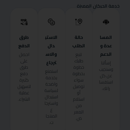
خدمة الحركان المميزة
المسا
حالة
الاستب
طرق
عدة و
الطلب
دال
الدفع
الدعم
والاس
تتبع
احصل
طلبك
على
ترجاع
إسألنا
خطوة
طرق
وسنجيب
استمتع
بخطوة
دفع
عن كل
بخدمة
سواء
كثيرة
استفسا
واضحة
توصيل
لتسهيل
راتك.
لسياسة
أو
عملية
استبدال
استلام
الشراء.
واسترجا
من
ع
المعر
المنتجا
ض.
ت.