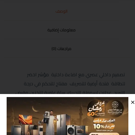
الوصف
معلومات إضافية
مراجعات (0)
تصميم داخلي عصري مع اضاءة داخلية مؤشر اخضر
للطاقة فتحة أرضية للتصريف مفتاح للتحكم في درجة
التبريد عجلات لسهولة التحريك سلة علوية للتخزين مقبض
يدوي مع قفل ضد عبث الأطفال فريون صديق البيئة الابعاد
(MM) 850*820*555