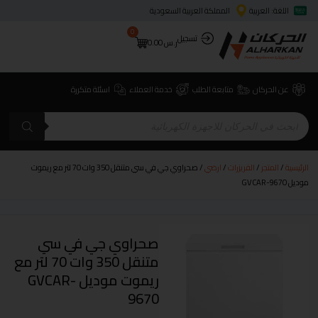
اللغة: العربية
المملكة العربية السعودية
0
تسجيل
ر.س
0.00
عن الحركان
متابعة الطلب
خدمة العملاء
اسئلة متكررة
الرئيسية
/
المتجر
/
الفريزرات
/
ارضي
/ صحراوي جي في سي متنقل 350 وات 70 لتر مع ريموت
موديل GVCAR-9670
صحراوي جي في سي
متنقل 350 وات 70 لتر مع
ريموت موديل GVCAR-
9670