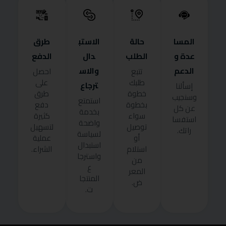
المسا
حالة
الاستب
طرق
عدة و
الطلب
دال
الدفع
الدعم
والاس
تتبع
احصل
طلبك
على
ترجاع
إسألنا
خطوة
طرق
وسنجيب
استمتع
بخطوة
دفع
عن كل
بخدمة
سواء
كثيرة
استفسا
واضحة
توصيل
لتسهيل
راتك.
لسياسة
أو
عملية
استبدال
استلام
الشراء.
واسترجا
من
ع
المعر
المنتجا
ض.
ت.