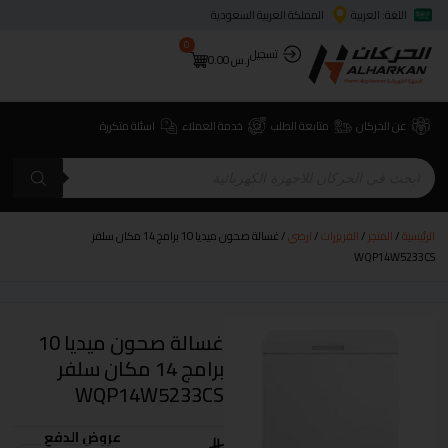
اللغة: العربية
المملكة العربية السعودية
0
تسجيل
ر.س
0.00
عن الحركان
متابعة الطلب
خدمة العملاء
اسئلة متكررة
الرئيسية
/
المتجر
/
الفريزرات
/
ارضي
/ غسالة صحون ميديا 10 برامج 14 مكان سلفر
WQP14W5233CS
غسالة صحون ميديا 10
برامج 14 مكان سلفر
WQP14W5233CS
عروض الدفع