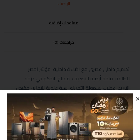
الوصف
معلومات إضافية
مراجعات (0)
تصميم داخلي عصري مع اضاءة داخلية مؤشر اخضر
للطاقة فتحة أرضية للتصريف مفتاح للتحكم في درجة
التبريد عجلات لسهولة التحريك سلة علوية للتخزين مقبض
يدوي مع قفل ضد عبث الأطفال فريون صديق البيئة الابعاد
(MM) 850*820*555