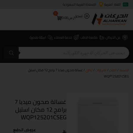
اللغة: العربية
المملكة العربية السعودية
0
تسجيل
ر.س
0.00
عن الحركان
متابعة الطلب
خدمة العملاء
اسئلة متكررة
الرئيسية
/
المتجر
/
الفريزرات
/
ارضي
/ غسالة صحون ميديا 7 برامج 12 مكان استيل
WQP125201CSEG
غسالة صحون ميديا 7
برامج 12 مكان استيل
WQP125201CSEG
عروض الدفع