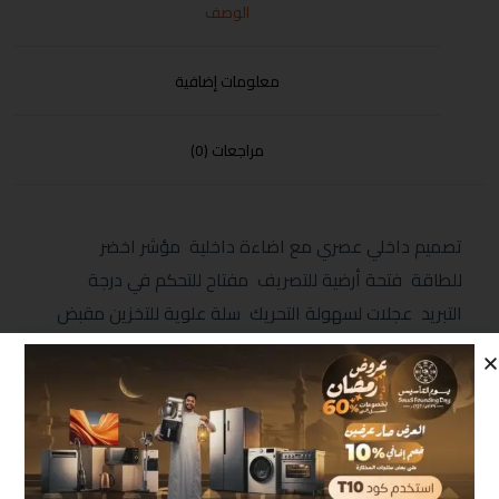
الوصف
معلومات إضافية
مراجعات (0)
تصميم داخلي عصري مع اضاءة داخلية مؤشر اخضر
للطاقة فتحة أرضية للتصريف مفتاح للتحكم في درجة
التبريد عجلات لسهولة التحريك سلة علوية للتخزين مقبض
يدوي مع قفل ضد عبث الأطفال فريون صديق البيئة الابعاد
(MM) 850*820*555