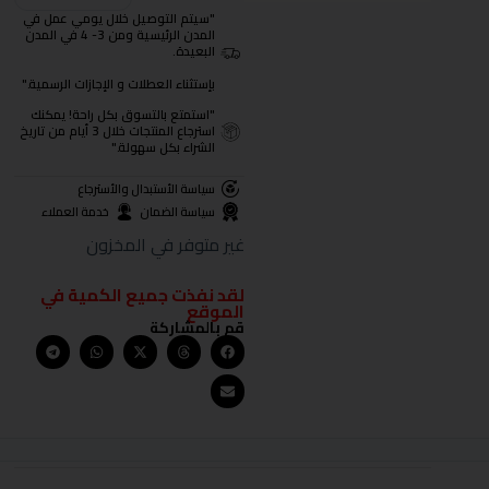
"سيتم التوصيل خلال يومي عمل في
المدن الرئيسية ومن 3- 4 في المدن
البعيدة.
بإستثناء العطلات و الإجازات الرسمية."
"استمتع بالتسوق بكل راحة! يمكنك
استرجاع المنتجات خلال 3 أيام من تاريخ
الشراء بكل سهولة."
سياسة الأستبدال والأسترجاع
سياسة الضمان
خدمة العملاء
غير متوفر في المخزون
لقد نفذت جميع الكمية في
الموقع
قم بالمشاركة