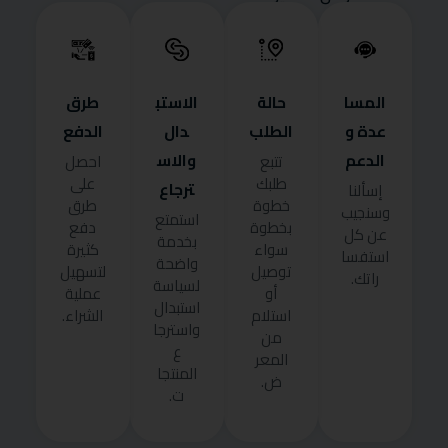
المسا
حالة
الاستب
طرق
عدة و
الطلب
دال
الدفع
الدعم
والاس
تتبع
احصل
طلبك
على
ترجاع
إسألنا
خطوة
طرق
وسنجيب
استمتع
بخطوة
دفع
عن كل
بخدمة
سواء
كثيرة
استفسا
واضحة
توصيل
لتسهيل
راتك.
لسياسة
أو
عملية
استبدال
استلام
الشراء.
واسترجا
من
ع
المعر
المنتجا
ض.
ت.