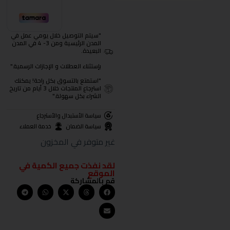
"سيتم التوصيل خلال يومي عمل في
المدن الرئيسية ومن 3- 4 في المدن
البعيدة.
بإستثناء العطلات و الإجازات الرسمية."
"استمتع بالتسوق بكل راحة! يمكنك
استرجاع المنتجات خلال 3 أيام من تاريخ
الشراء بكل سهولة."
سياسة الأستبدال والأسترجاع
سياسة الضمان
خدمة العملاء
غير متوفر في المخزون
لقد نفذت جميع الكمية في
الموقع
قم بالمشاركة