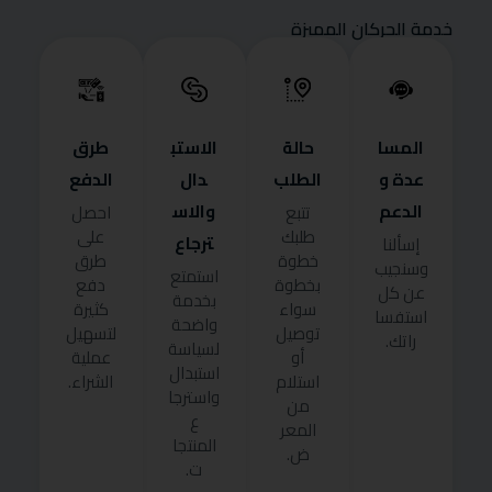
خدمة الحركان المميزة
المسا
حالة
الاستب
طرق
عدة و
الطلب
دال
الدفع
الدعم
والاس
تتبع
احصل
طلبك
على
ترجاع
إسألنا
خطوة
طرق
وسنجيب
استمتع
بخطوة
دفع
عن كل
بخدمة
سواء
كثيرة
استفسا
واضحة
توصيل
لتسهيل
راتك.
لسياسة
أو
عملية
استبدال
استلام
الشراء.
واسترجا
من
ع
المعر
المنتجا
ض.
ت.