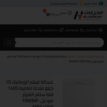
اللغة: العربية
المملكة العربية السعودية
0
تسجيل
ر.س
0.00
عن الحركان
متابعة الطلب
خدمة العملاء
اسئلة متكررة
الرئيسية
/
المتجر
/
الفريزرات
/
ارضي
/ غسالة فيشر اتوماتيك 10 كيلو فتحة امامية 1400 لفة سلفر
انفيرتر موديلFAWMF-MBS10SN
غسالة فيشر اتوماتيك 10
كيلو فتحة امامية 1400
لفة سلفر انفيرتر
موديلFAWMF-
MBS10SN