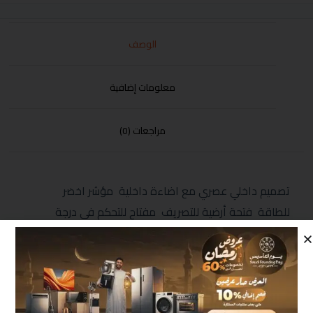
الوصف
معلومات إضافية
مراجعات (0)
تصميم داخلي عصري مع اضاءة داخلية مؤشر اخضر
للطاقة فتحة أرضية للتصريف مفتاح للتحكم في درجة
التبريد عجلات لسهولة التحريك سلة علوية للتخزين مقبض
يدوي مع قفل ضد عبث الأطفال فريون صديق البيئة الابعاد
(MM) 850*820*555