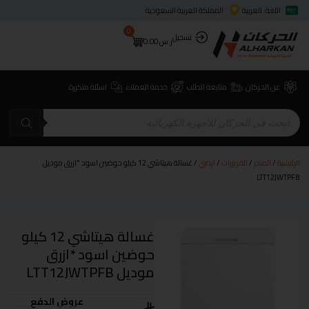
اللغة: العربية
المملكة العربية السعودية
0
تسجيل
ر.س
0.00
عن الحركان
متابعة الطلب
خدمة العملاء
اسئلة متكررة
الرئيسية
/
المتجر
/
الفريزرات
/
ارضي
/ غسالة هيتاشي 12 كيلو حوضين اسود *ازرق موديل
LTT12JWTPFB
غسالة هيتاشي 12 كيلو
حوضين اسود *ازرق
موديل LTT12JWTPFB
عروض الدفع