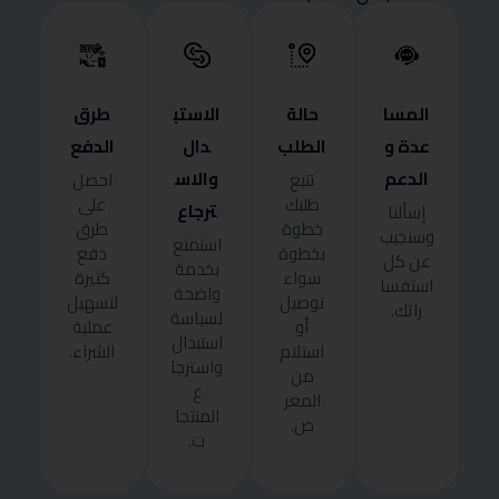
المسا
حالة
الاستب
طرق
عدة و
الطلب
دال
الدفع
الدعم
والاس
تتبع
احصل
طلبك
على
ترجاع
إسألنا
خطوة
طرق
وسنجيب
استمتع
بخطوة
دفع
عن كل
بخدمة
سواء
كثيرة
استفسا
واضحة
توصيل
لتسهيل
راتك.
لسياسة
أو
عملية
استبدال
استلام
الشراء.
واسترجا
من
ع
المعر
المنتجا
ض.
ت.