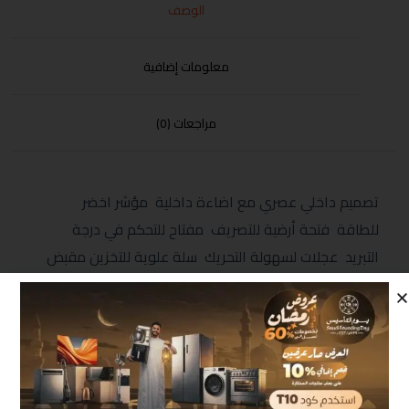
الوصف
معلومات إضافية
مراجعات (0)
تصميم داخلي عصري مع اضاءة داخلية مؤشر اخضر
للطاقة فتحة أرضية للتصريف مفتاح للتحكم في درجة
التبريد عجلات لسهولة التحريك سلة علوية للتخزين مقبض
يدوي مع قفل ضد عبث الأطفال فريون صديق البيئة الابعاد
(MM) 850*820*555