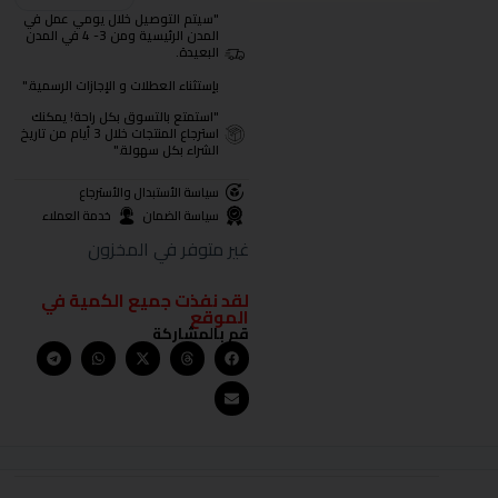
"سيتم التوصيل خلال يومي عمل في
المدن الرئيسية ومن 3- 4 في المدن
البعيدة.
بإستثناء العطلات و الإجازات الرسمية."
"استمتع بالتسوق بكل راحة! يمكنك
استرجاع المنتجات خلال 3 أيام من تاريخ
الشراء بكل سهولة."
سياسة الأستبدال والأسترجاع
سياسة الضمان
خدمة العملاء
غير متوفر في المخزون
لقد نفذت جميع الكمية في
الموقع
قم بالمشاركة