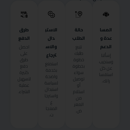
المسا
حالة
الاستب
طرق
عدة و
الطلب
دال
الدفع
الدعم
والاس
تتبع
احصل
طلبك
على
ترجاع
إسألنا
خطوة
طرق
وسنجيب
استمتع
بخطوة
دفع
عن كل
بخدمة
سواء
كثيرة
استفسا
واضحة
توصيل
لتسهيل
راتك.
لسياسة
أو
عملية
استبدال
استلام
الشراء.
واسترجا
من
ع
المعر
المنتجا
ض.
ت.