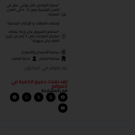
"سيتم التوصيل خلال يومي عمل في
المدن الرئيسية ومن 3- 4 في المدن
البعيدة.
بإستثناء العطلات و الإجازات الرسمية."
"استمتع بالتسوق بكل راحة! يمكنك
استرجاع المنتجات خلال 3 أيام من تاريخ
الشراء بكل سهولة."
سياسة الأستبدال والأسترجاع
سياسة الضمان
خدمة العملاء
غير متوفر في المخزون
لقد نفذت جميع الكمية في
الموقع
قم بالمشاركة