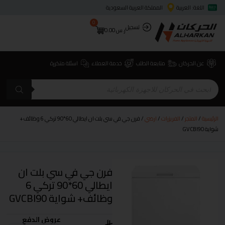
اللغة: العربية
المملكة العربية السعودية
0
تسجيل
ر.س
0.00
عن الحركان
متابعة الطلب
خدمة العملاء
اسئلة متكررة
الرئيسية
/
المتجر
/
الفريزرات
/
ارضي
/ فرن جي في سي بلت ان ايطالي 60*90 تركي 6 وظائف+
شواية GVCBI90
فرن جي في سي بلت ان
ايطالي 60*90 تركي 6
وظائف+ شواية GVCBI90
عروض الدفع