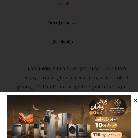
الوصف
معلومات إضافية
مراجعات (0)
تصميم داخلي عصري مع اضاءة داخلية مؤشر اخضر
للطاقة فتحة أرضية للتصريف مفتاح للتحكم في درجة
التبريد عجلات لسهولة التحريك سلة علوية للتخزين مقبض
يدوي مع قفل ضد عبث الأطفال فريون صديق البيئة الابعاد
(MM) 850*820*555