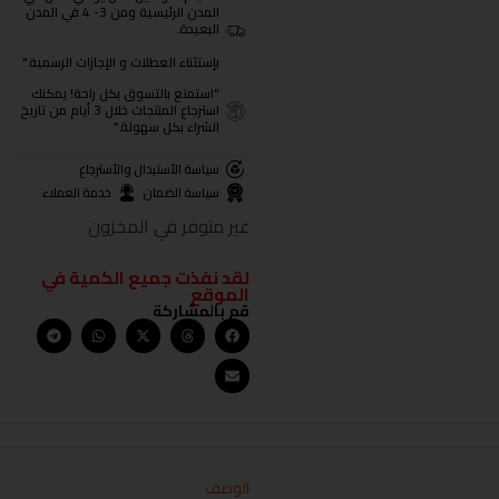
المدن الرئيسية ومن 3- 4 في المدن
البعيدة.
بإستثناء العطلات و الإجازات الرسمية."
"استمتع بالتسوق بكل راحة! يمكنك
استرجاع المنتجات خلال 3 أيام من تاريخ
الشراء بكل سهولة."
سياسة الأستبدال والأسترجاع
سياسة الضمان
خدمة العملاء
غير متوفر في المخزون
لقد نفذت جميع الكمية في
الموقع
قم بالمشاركة
الوصف