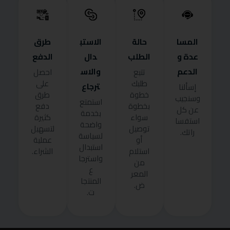
المسا
حالة
الاستب
طرق
عدة و
الطلب
دال
الدفع
الدعم
والاس
تتبع
احصل
طلبك
على
ترجاع
إسألنا
خطوة
طرق
وسنجيب
استمتع
بخطوة
دفع
عن كل
بخدمة
سواء
كثيرة
استفسا
واضحة
توصيل
لتسهيل
راتك.
لسياسة
أو
عملية
استبدال
استلام
الشراء.
واسترجا
من
ع
المعر
المنتجا
ض.
ت.