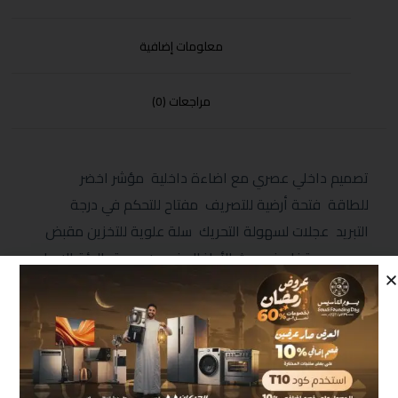
معلومات إضافية
مراجعات (0)
تصميم داخلي عصري مع اضاءة داخلية مؤشر اخضر
للطاقة فتحة أرضية للتصريف مفتاح للتحكم في درجة
التبريد عجلات لسهولة التحريك سلة علوية للتخزين مقبض
يدوي مع قفل ضد عبث الأطفال فريون صديق البيئة الابعاد
(MM) 850*820*555
منتجات مشابهة