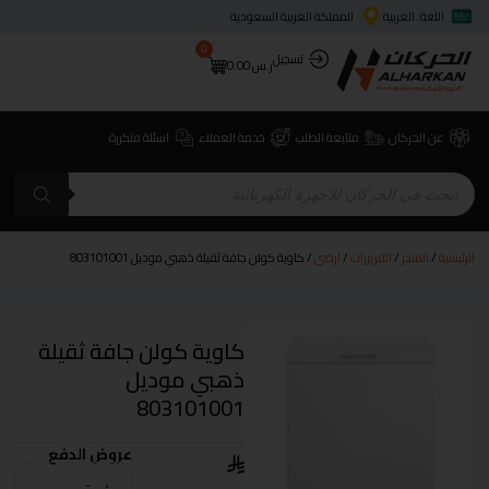
اللغة: العربية
المملكة العربية السعودية
0
تسجيل
ر.س
0.00
عن الحركان
متابعة الطلب
خدمة العملاء
اسئلة متكررة
الرئيسية
/
المتجر
/
الفريزرات
/
ارضي
/ كاوية كولن جافة ثقيلة ذهبي موديل 803101001
كاوية كولن جافة ثقيلة
ذهبي موديل
803101001
عروض الدفع