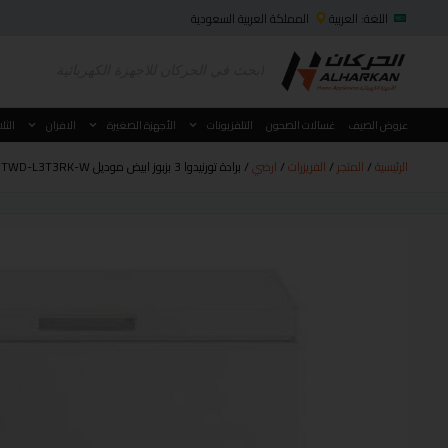
اللغة: العربية
المملكة العربية السعودية
عروض الصيف
غسالات الصحون
التلفزيونات
الأجهزة الصغيرة
الافران
الثل
الرئيسية
/
المتجر
/
الفريزرات
/
ارضي
/ برادة تورنيدوا 3 بزبوز ابيض موديل TWD-L3T3RK-W