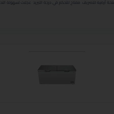
ة أرضية للتصريف مفتاح للتحكم في درجة التبريد عجلات لسهولة ال