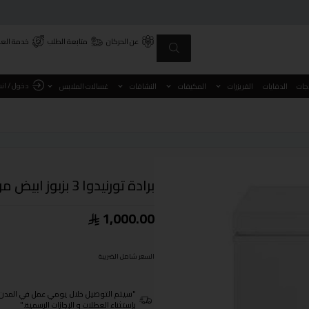
عن الحركان
متابعة الطلب
خدمة العم
دخول / ان
اجات
الدفايات
الفريزرات
المكيفات
النشافات
غسالات الملابس
برادة تورنيدوا 3 بزبوز ابيض موديل TWD-L3T3RK-W
1,000.00
السعر شامل الضريبة
"سيتم التوصيل خلال يومي عمل في المدن الرئيسية ومن 3- 4
بإستثناء العطلات و الإجازات الرسمية."