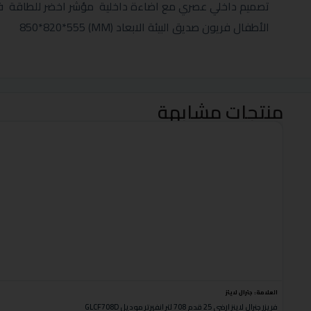
تصميم داخلي عصري مع اضاءة داخلية مؤشر اخضر للطاقة فتح
الأطفال فريون صديق البيئة الابعاد (MM) 850*820*555
منتجات مشابهة
العلامة:
جنرال لاينز
فريزر جنرال لاينز ارضي 25 قدم 708 لتر انفيرتر موديل GLCF708D