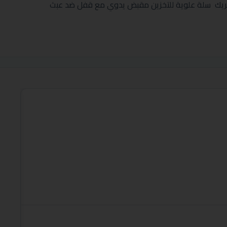
تحريك سلة علوية للتخزين مقبض يدوي مع قفل ضد عبث
العلامة:
فريزر جنرال جولدي 