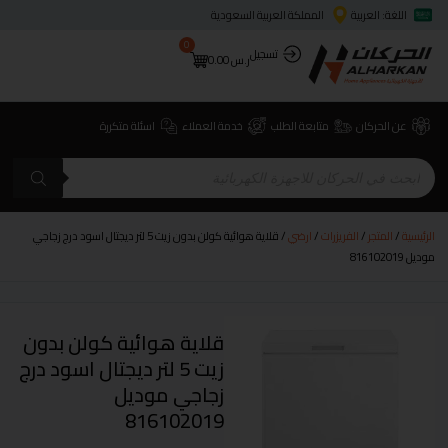
اللغة: العربية
المملكة العربية السعودية
0
تسجيل
ر.س
0.00
عن الحركان
متابعة الطلب
خدمة العملاء
اسئلة متكررة
الرئيسية
/
المتجر
/
الفريزرات
/
ارضي
/ قلاية هوائية كولن بدون زيت 5 لتر ديجتال اسود درج زجاجي
موديل 816102019
قلاية هوائية كولن بدون
زيت 5 لتر ديجتال اسود درج
زجاجي موديل
816102019