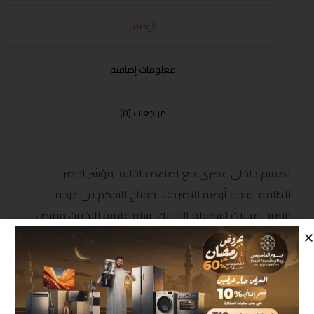
الوصف
معلومات إضافية
مراجعات (0)
تصميم داخلي عصري مع اضاءة داخلية مؤشر اخضر
للطاقة فتحة أرضية للتصريف مفتاح للتحكم في درجة
التبريد عجلات لسهولة التحريك سلة علوية للتخزين مقبض
يدوي مع قفل ضد عبث الأطفال فريون صديق البيئة الابعاد
(MM) 850*820*555