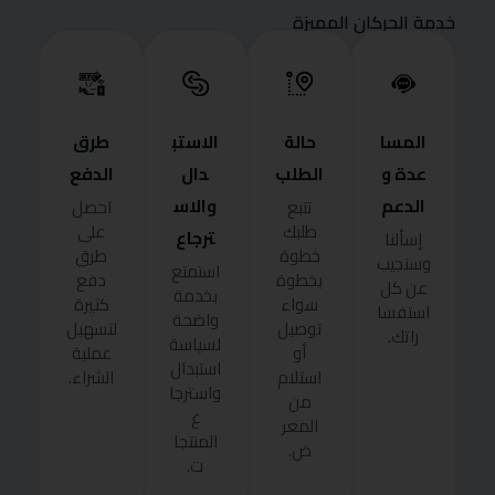
خدمة الحركان المميزة
المسا
حالة
الاستب
طرق
عدة و
الطلب
دال
الدفع
الدعم
والاس
تتبع
احصل
طلبك
على
ترجاع
إسألنا
خطوة
طرق
وسنجيب
استمتع
بخطوة
دفع
عن كل
بخدمة
سواء
كثيرة
استفسا
واضحة
توصيل
لتسهيل
راتك.
لسياسة
أو
عملية
استبدال
استلام
الشراء.
واسترجا
من
ع
المعر
المنتجا
ض.
ت.