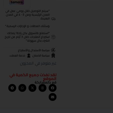
"سيتم التوصيل خلال يومي عمل في
المدن الرئيسية ومن 3- 4 في المدن
البعيدة.
بإستثناء العطلات و الإجازات الرسمية."
"استمتع بالتسوق بكل راحة! يمكنك
استرجاع المنتجات خلال 3 أيام من تاريخ
الشراء بكل سهولة."
سياسة الأستبدال والأسترجاع
سياسة الضمان
خدمة العملاء
غير متوفر في المخزون
لقد نفذت جميع الكمية في
الموقع
قم بالمشاركة