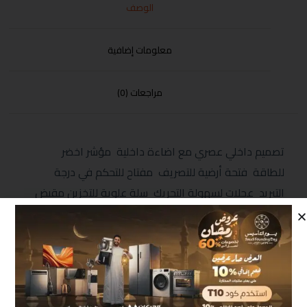
الوصف
معلومات إضافية
مراجعات (0)
تصميم داخلي عصري مع اضاءة داخلية مؤشر اخضر
للطاقة فتحة أرضية للتصريف مفتاح للتحكم في درجة
التبريد عجلات لسهولة التحريك سلة علوية للتخزين مقبض
يدوي مع قفل ضد عبث الأطفال فريون صديق البيئة الابعاد
(MM) 850*820*555