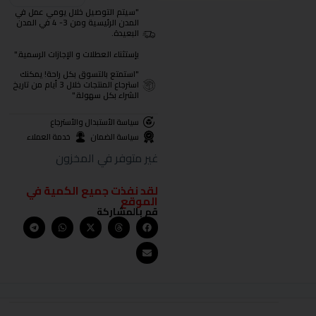
"سيتم التوصيل خلال يومي عمل في
المدن الرئيسية ومن 3- 4 في المدن
البعيدة.
بإستثناء العطلات و الإجازات الرسمية."
"استمتع بالتسوق بكل راحة! يمكنك
استرجاع المنتجات خلال 3 أيام من تاريخ
الشراء بكل سهولة."
سياسة الأستبدال والأسترجاع
سياسة الضمان
خدمة العملاء
غير متوفر في المخزون
لقد نفذت جميع الكمية في
الموقع
قم بالمشاركة