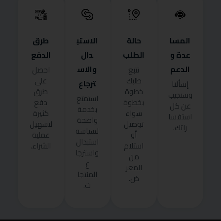
المسا
حالة
الاستب
طرق
عدة و
الطلب
دال
الدفع
الدعم
والاس
تتبع
احصل
طلبك
على
ترجاع
إسألنا
خطوة
طرق
وسنجيب
استمتع
بخطوة
دفع
عن كل
بخدمة
سواء
كثيرة
استفسا
واضحة
توصيل
لتسهيل
راتك.
لسياسة
أو
عملية
استبدال
استلام
الشراء.
واسترجا
من
ع
المعر
المنتجا
ض.
ت.