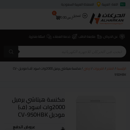
اللغة: العربية
المملكة العربية السعودية
0
تسجيل
ر.س
0.00
عن الحركان
متابعة الطلب
خدمة العملاء
اسئلة متكررة
الرئيسية
/
المتجر
/
الفريزرات
/
ارضي
/ مكنسة هيتاشي برميل 2000وات اسود (ف) موديل CV-
950HBK
مكنسة هيتاشي برميل
2000وات اسود (ف)
موديل CV-950HBK
عروض الدفع