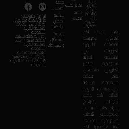
تجربة
خدمة
اتمام الطلب
تسوق
العملاء
أفضل
قائمة
والكثير
او زور فروعنا:
سياسة
من
الرغبات
طريق الملك عبدالعزيز،
الضمان
العروض
الحزم، الرس 58884،
حصرية.
والتركيب
المملكة العربية
بفخر نقدّم لكم
السعودية
سياسة
زامل العبدالله السليم،
الحركان: وجهتكم
الأستبدال
الفيضة، عنيزة 56241،
المفضّلة للأجهزة
المملكة العربية
والأسترجاع
السعودية
الكهربائية في
شارع محمد عبدالله
المملكة العربية
القاضي، الشرقية، عنيزة
56439، المملكة العربية
السعودية. كمتجر
السعودية
إلكتروني متخصص،
نفخر بتقديم
مجموعة واسعة
من منتجات الجودة
العالية لتلبية جميع
احتياجات منزلكم.
سواء كانت غسالات
أوتوماتيكية، ثلاجات،
مايكروويف، وغيرها،
فإنّنا نقدّمها لكم