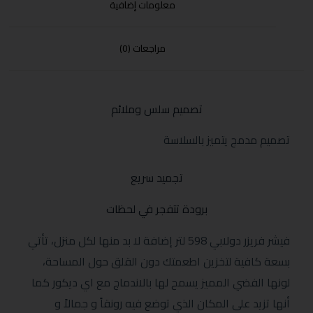
معلومات إضافية
مراجعات (0)
تصميم سلس وملائم
تصميم مدمج يتميز بالسلاسة
تجميد سريع
برودة تتفجر في لحظات
فيشر فريزر دولابي 598 لتر إضافة لا بد منها لكل منزل، تأتي
بسعة كافية لتخزين اطعمتك دون القلق حول المساحة،
لونها الفضي المميز يسمح لها بالاندماج مع اي ديكور كما
أنها تزيد على المكان الذي توضع فيه رونقاً و جمالاً و