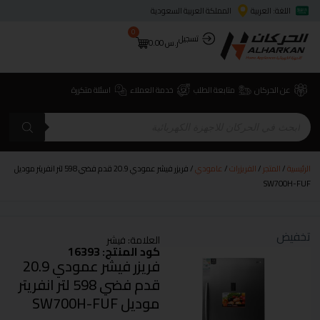
اللغة: العربية
المملكة العربية السعودية
0
تسجيل
ر.س
0.00
عن الحركان
متابعة الطلب
خدمة العملاء
اسئلة متكررة
الرئيسية
/
المتجر
/
الفريزرات
/
عامودي
/ فريزر فيشر عمودي 20.9 قدم فضي 598 لتر انفريتر موديل
SW700H-FUF
تخفيض
العلامة:
فيشر
كود المنتج: 16393
فريزر فيشر عمودي 20.9
قدم فضي 598 لتر انفريتر
موديل SW700H-FUF