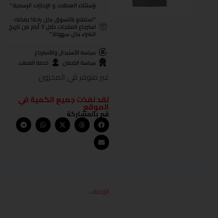
بإستثناء العطلات و الإجازات الرسمية."
"استمتع بالتسوق بكل راحة! يمكنك
استرجاع المنتجات خلال 3 أيام من تاريخ
الشراء بكل سهولة."
سياسة الأستبدال والأسترجاع
سياسة الضمان
خدمة العملاء
غير متوفر في المخزون
لقد نفذت جميع الكمية في
الموقع
قم بالمشاركة
الوصف