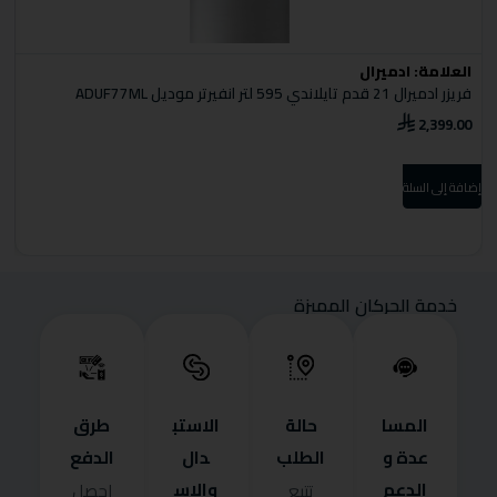
العلامة:
ادميرال
ا
فريزر ادميرال 21 قدم تايلاندي 595 لتر انفيرتر موديل ADUF77ML
B
2,399.00
0
إضافة إلى السلة
إضا
خدمة الحركان المميزة
المسا
حالة
الاستب
طرق
عدة و
الطلب
دال
الدفع
الدعم
والاس
تتبع
احصل