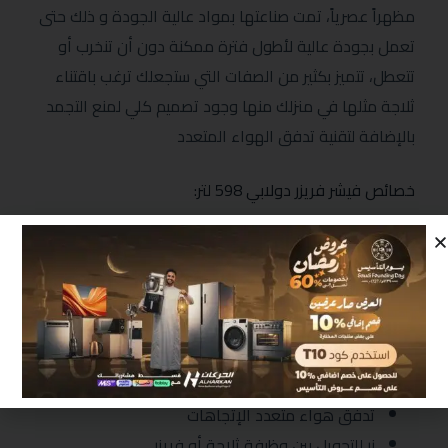
مظهراً عصرياً، تمت صناعتها بمواد عالية الجودة و ذلك حتى
تعمل بجودة عالية لأطول فترة ممكنة دون أن تنخرب أو
تتعطل، تتميز بكثير من الصفات التي ستجعلك ترغب باقتناء
ثلاجة مثلها في منزلك منها وجود تصميم كلي لمنع التجمد
بالإضافة لتقنية تدفق الهواء المتعدد
خصائص فيشر فريزر دولابي 598 لتر:
سعة 20.9 قدم مكعب / 290 لتر
يمكن تحويل الفريزر لثلاجة
نظام تبريد بالبخار
كمبروسر انفرتر
وظيفة التجميد الفائق
إضاءة داخلية ليد
تدفق هواء متعدد الإتجاهات
زر للتحويل بين وظيفة ثلاجة أو فريزر