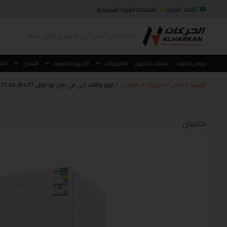
اللغة: العربية
المملكة العربية السعودية
عروض الصيف
غسالات الصحون
التلفزيونات
الأجهزة الصغيرة
الافران
الثل
الرئيسية
/
المتجر
/
الفريزرات
/
عامودي
/ فريزر واقف جي في سي برو ابيض 437 لتر 15.40 قدم GVUF-500
تخفيض