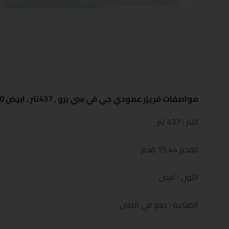
مواصفات فريزر عمودي جي في سي برو , 437لتر , ابيض GVUF-500:
اللتر : 437 لتر
القدم 15.44 قدم
اللون : ابيض
الصناعة : صنع في الصين