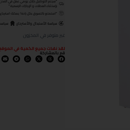
"سيتم التوصيل خلال يومي عمل في المدن الرئيسية ومن 3- 4
بإستثناء العطلات و الإجازات الرسمية."
"استمتع بالتسوق بكل راحة! يمكنك استرجاع المنتجات خلال 3 أيام من تا
سياسة الأستبدال والأسترجاع
سياسة
غير متوفر في المخزون
لقد نفذت جميع الكمية في الموقع
قم بالمشاركة