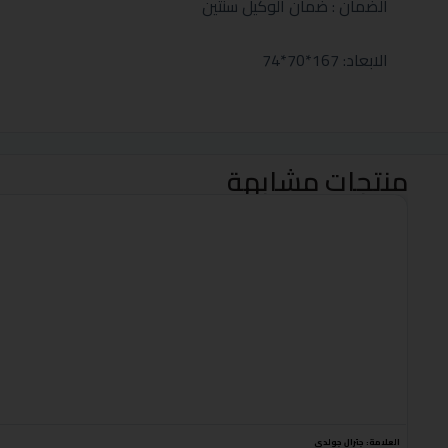
الضمان : ضمان الوكيل سنتين
الابعاد: 167*70*74
منتجات مشابهة
العلامة:
جنرال جولدي