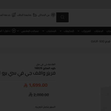
عن الحركان
متابعة الطلب
خدمة العم
دخول / ان
اجات
الدفايات
الفريزرات
المكيفات
النشافات
غسالات الملابس
العلامة:
جي في سي
كود المنتج: 16329
فريزر واقف جي في سي برو ابيض 437 لتر 15.40 قدم 
1,699.00
2,000.00
السعر شامل الضريبة