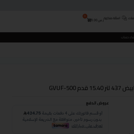
0
لاء
اسئلة متكررة
ر.س
0.00
شاء حساب
GVUF-500
عروض الدفع