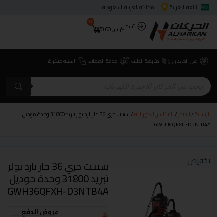
اللغة: العربية
المملكة العربية السعودية
0
تسجيل
ر.س
0.00
عن الحركان
متابعة الطلب
خدمة العملاء
اسئلة متكررة
الرئيسية
/
المتجر
/
المكانس الكهربائية
/ سبيلت جري 36 حار بارد بولر تبريد 31800 وحدة موديل
GWH36QFXH-D3NTB4A
تخفيض
سبيلت جري 36 حار بارد بولر
تبريد 31800 وحدة موديل
GWH36QFXH-D3NTB4A
عروض الدفع