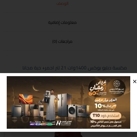
الوصف
معلومات إضافية
مراجعات (0)
مكنسة دبليو بوكس 1400وات 21 لتر احمر+ حبة مجانا
منتجات مشابهة