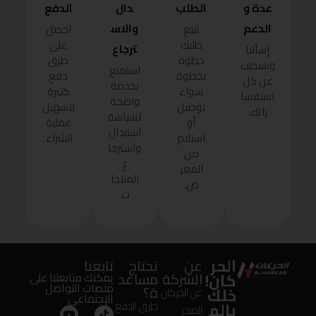
عدة و
الطلب
دال
الدفع
الدعم
والاس
تتبع
احصل
طلبك
على
ترجاع
إسألنا
خطوة
طرق
وسنجيب
استمتع
بخطوة
دفع
عن كل
بخدمة
سواء
كثيرة
استفسا
واضحة
توصيل
لتسهيل
راتك.
لسياسة
أو
عملية
استبدال
استلام
الشراء.
واسترجا
من
ع
المعر
المنتجا
ض.
ت.
الحر
عن
تحتاج
تابعنا
كان!
الشركة
مساعد
يمكنك متابعتنا على
منصات التواصل
ة؟
خلك
عن الحركان
الإجتماعى
بالم
طرق الدفع
المتجر