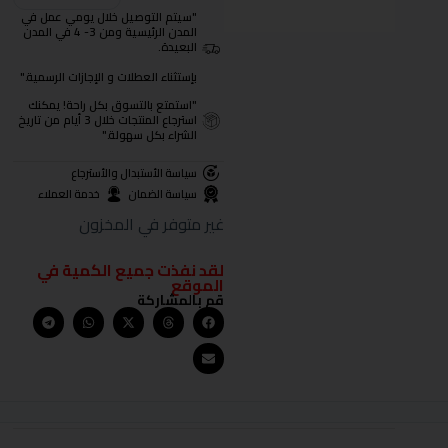
"سيتم التوصيل خلال يومي عمل في
المدن الرئيسية ومن 3- 4 في المدن
البعيدة.
بإستثناء العطلات و الإجازات الرسمية."
"استمتع بالتسوق بكل راحة! يمكنك
استرجاع المنتجات خلال 3 أيام من تاريخ
الشراء بكل سهولة."
سياسة الأستبدال والأسترجاع
سياسة الضمان
خدمة العملاء
غير متوفر في المخزون
لقد نفذت جميع الكمية في
الموقع
قم بالمشاركة