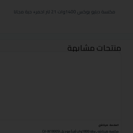
مكنسة دبليو بوكس 1400وات 21 لتر احمر+ حبة مجانا
منتجات مشابهة
العلامة:
هيتاشي
مكنسة هيتاشي بطة 1800وات (ف) موديل CV-W1800SI