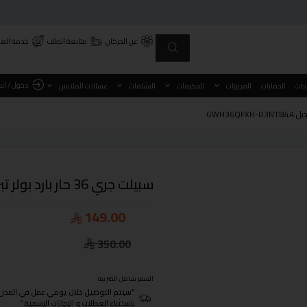
عن الحركان
متابعة الطلب
خدمة العم
دخول / ان
اجات
الدفايات
الفريزرات
المكيفات
النشافات
غسالات الملابس
سبيلت جري 36 حار بارد بولر تبريد 31800 وحدة موديل GWH36QFXH-D3NTB4A
149.00
350.00
السعر شامل الضريبة
"سيتم التوصيل خلال يومي عمل في المدن الرئيسية ومن 3- 4
بإستثناء العطلات و الإجازات الرسمية."