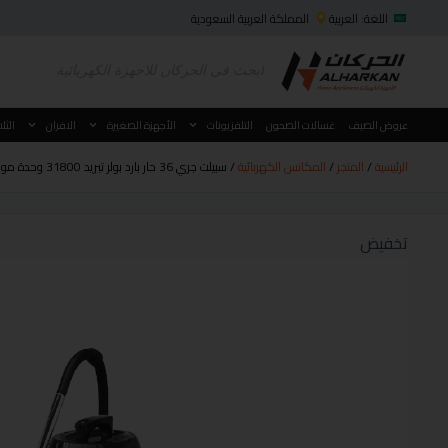
اللغة: العربية
المملكة العربية السعودية
عروض الصيف
غسالات الصحون
التلفزيونات
الأجهزة الصغيرة
الافران
الثل
الرئيسية
/
المتجر
/
المكانس الكهربائية
/ سبيلت جري 36 حار بارد بولر تبريد 31800 وحدة موديل GWH36QFXH-D3NTB4A
تخفيض