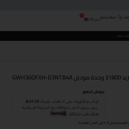
0
لاء
اسئلة متكررة
ر.س
0.00
شاء حساب
عروض الدفع
 في المدن البعيدة.