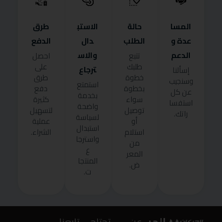
المسا
حالة
الاستب
طرق
عدة و
الطلب
دال
الدفع
الدعم
والاس
تتبع
احصل
طلبك
على
ترجاع
إسألنا
خطوة
طرق
وسنجيب
استمتع
بخطوة
دفع
عن كل
بخدمة
سواء
كثيرة
استفسا
واضحة
توصيل
لتسهيل
راتك.
لسياسة
أو
عملية
استبدال
استلام
الشراء.
واسترجا
من
ع
المعر
المنتجا
ض.
ت.
عن
تحتاج
تابعنا