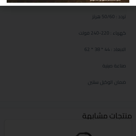
السعة 30لتر
تردد : 50/60 هرتز
كهرباء : 220-240 فولت
الابعاد : 44 * 38 * 62
صناعة صينية
ضمان الوكيل سنتين
منتجات مشابهة