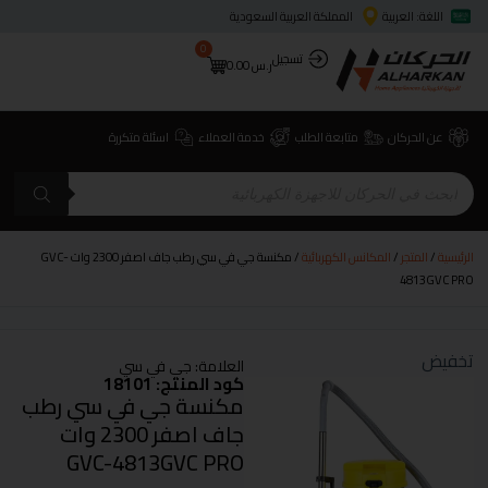
اللغة: العربية
المملكة العربية السعودية
0
تسجيل
ر.س
0.00
عن الحركان
متابعة الطلب
خدمة العملاء
اسئلة متكررة
الرئيسية
/
المتجر
/
المكانس الكهربائية
/ مكنسة جي في سي رطب جاف اصفر 2300 وات GVC-
4813GVC PRO
تخفيض
العلامة:
جي في سي
كود المنتج: 18101
مكنسة جي في سي رطب
جاف اصفر 2300 وات
GVC-4813GVC PRO