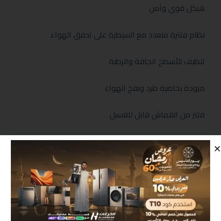
هيكل قوي وآمن
نظام فلترة متعدد مع السيطرة على تدفق الهواء
تنظيف للأسطح الجافة والرطبة
مزودة بخاصية طرد ونفخ الهواء
فلتر من القماش قابل للغسيل
عصا المكنسة مع الخرطوم 2 متر ونص
السلك 5متر
الواط : 2300واط