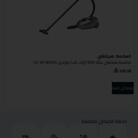
العلامة:
هيتاشي
ا
مكنسة هيتاشي بطة 1800وات (ف) موديل CV-W1800SI
مك
0
409.00
إضافة إلى السلة
إضا
خدمة الحركان المميزة