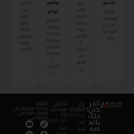
الدعم
والاس
تتبع
احصل
طلبك
على
ترجاع
إسألنا
خطوة
طرق
وسنجيب
استمتع
بخطوة
دفع
عن كل
بخدمة
سواء
كثيرة
استفسا
واضحة
توصيل
لتسهيل
راتك.
لسياسة
أو
عملية
استبدال
استلام
الشراء.
واسترجا
من
ع
المعر
المنتجا
ض.
ت.
الحر
عن
تحتاج
تابعنا
كان!
الشركة
مساعد
يمكنك متابعتنا على
منصات التواصل
ة؟
خلك
عن الحركان
الإجتماعى
بالم
طرق الدفع
المتجر
ضم
اسئلة
السلة
متكررة