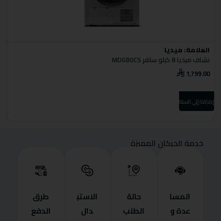
العلامة:
ميديا
ا
نشاف ميديا 8 كيلو سلفر MDG80CS
نش
0
1,799.00
إضافة إلى السلة
إضا
خدمة الحركان المميزة
المسا
حالة
الاستب
طرق
عدة و
الطلب
دال
الدفع