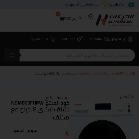
اللغة: العربية
المملكة العربية السعودية
0
تسجيل
ر.س
0.00
عن الحركان
متابعة الطلب
خدمة العملاء
اسئلة متكررة
الرئيسية
/
المتجر
/
النشافات
/
نظام التكثيف
/ نشاف نيكاي 8 كيلو مع مكثف
تخفيض
العلامة:
نيكاي
كود المنتج: NDM800FHPW
نشاف نيكاي 8 كيلو مع
مكثف
عروض الدفع