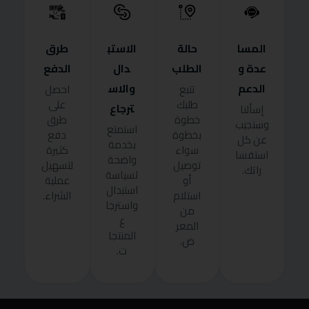
المسا
حالة
الاستب
طرق
عدة و
الطلب
دال
الدفع
الدعم
والاس
تتبع
احصل
طلبك
على
ترجاع
إسألنا
خطوة
طرق
وسنجيب
استمتع
بخطوة
دفع
عن كل
بخدمة
سواء
كثيرة
استفسا
واضحة
توصيل
لتسهيل
راتك.
لسياسة
أو
عملية
استبدال
استلام
الشراء.
واسترجا
من
ع
المعر
المنتجا
ض.
ت.