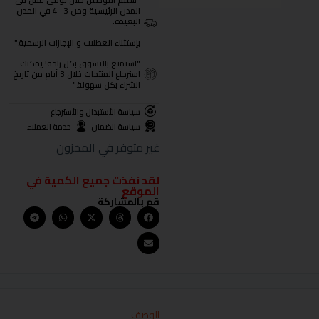
"سيتم التوصيل خلال يومي عمل في
المدن الرئيسية ومن 3- 4 في المدن
البعيدة.
بإستثناء العطلات و الإجازات الرسمية."
"استمتع بالتسوق بكل راحة! يمكنك
استرجاع المنتجات خلال 3 أيام من تاريخ
الشراء بكل سهولة."
سياسة الأستبدال والأسترجاع
سياسة الضمان
خدمة العملاء
غير متوفر في المخزون
لقد نفذت جميع الكمية في
الموقع
قم بالمشاركة
الوصف