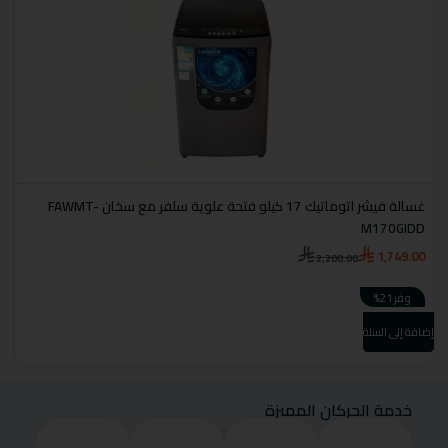
ا
غسالة فيشر اتوماتيك 17 كيلو فتحة علوية سلفر مع سخان FAWMT-
ب
M170GIDD
0
1,749.00
2,200.00
وفر 21%
إضا
إضافة إلى السلة
خدمة الحركان المميزة