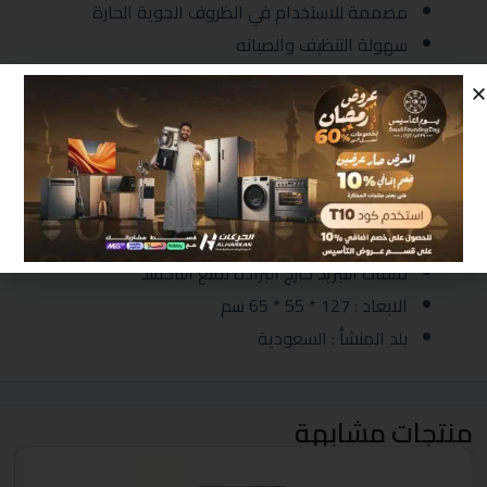
مصممة للاستخدام في الظروف الجوية الحارة
سهولة التنظيف والصيانه
كفاءة عالية أثناء التشغيل
شكل انسيابي وأنيق
هيكل خارجي متين مطلي بألوان جذابة
خزان داخلى من الاستانلس ستيل المقاوم للصدأ
يحتوي علي صنابير المياه مصنوعة من النيكل عالي
الجودة
ملفات التبريد خارج البرادة لمنع التأكسد
الابعاد : 127 * 55 * 65 سم
بلد المنشأ : السعودية
منتجات مشابهة