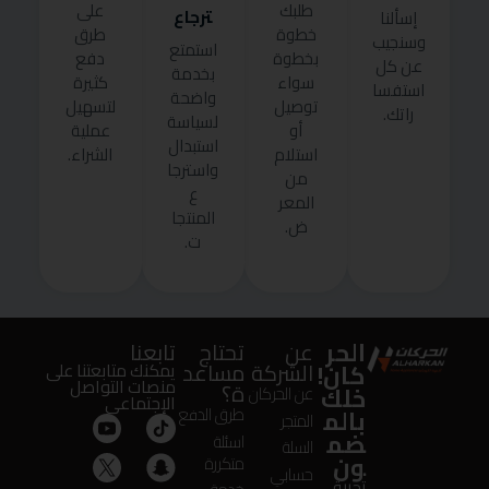
طلبك
على
ترجاع
إسألنا
خطوة
طرق
وسنجيب
استمتع
بخطوة
دفع
عن كل
بخدمة
سواء
كثيرة
استفسا
واضحة
توصيل
لتسهيل
راتك.
لسياسة
أو
عملية
استبدال
استلام
الشراء.
واسترجا
من
ع
المعر
المنتجا
ض.
ت.
الحر
عن
تحتاج
تابعنا
كان!
الشركة
مساعد
يمكنك متابعتنا على
منصات التواصل
ة؟
خلك
عن الحركان
الإجتماعى
بالم
طرق الدفع
المتجر
ضم
اسئلة
السلة
ون
متكررة
حسابي
تجربة