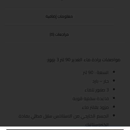
معلومات إضافية
مراجعات (0)
مواصفات برادة ماء الغدير 90 لتر 3 بزبوز:
السعة : 90 لتر
حار – بارد
3 صنبور للماء
قاعدة سفلية قوية
مزود بفلتر ماء
الجسم الخارجي من الاستانلس ستيل مطلي بمادة
الكتروستاتيك