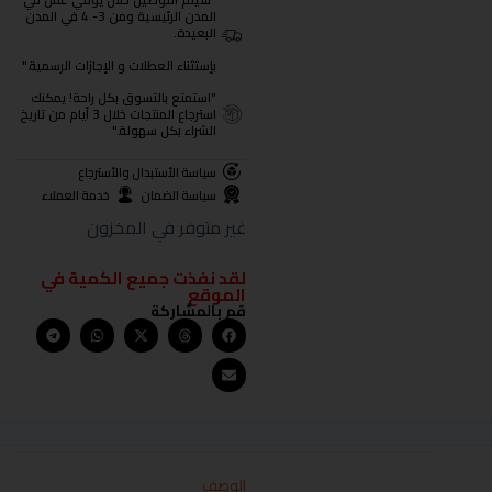
"سيتم التوصيل خلال يومي عمل في
المدن الرئيسية ومن 3- 4 في المدن
البعيدة.
بإستثناء العطلات و الإجازات الرسمية."
"استمتع بالتسوق بكل راحة! يمكنك
استرجاع المنتجات خلال 3 أيام من تاريخ
الشراء بكل سهولة."
سياسة الأستبدال والأسترجاع
سياسة الضمان
خدمة العملاء
غير متوفر في المخزون
لقد نفذت جميع الكمية في
الموقع
قم بالمشاركة
الوصف