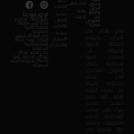
خدمة
اتمام الطلب
تسوق
العملاء
أفضل
قائمة
والكثير
او زور فروعنا:
سياسة
من
الرغبات
طريق الملك عبدالعزيز،
الضمان
العروض
الحزم، الرس 58884،
حصرية.
والتركيب
المملكة العربية
بفخر نقدّم لكم
السعودية
سياسة
زامل العبدالله السليم،
الحركان: وجهتكم
الأستبدال
الفيضة، عنيزة 56241،
المفضّلة للأجهزة
المملكة العربية
والأسترجاع
السعودية
الكهربائية في
شارع محمد عبدالله
المملكة العربية
القاضي، الشرقية، عنيزة
56439، المملكة العربية
السعودية. كمتجر
السعودية
إلكتروني متخصص،
نفخر بتقديم
مجموعة واسعة
من منتجات الجودة
العالية لتلبية جميع
احتياجات منزلكم.
سواء كانت غسالات
أوتوماتيكية، ثلاجات،
مايكروويف، وغيرها،
فإنّنا نقدّمها لكم