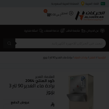
اللغة: العربية
المملكة العربية السعودية
0
تسجيل
ر.س
0.00
عن الحركان
متابعة الطلب
خدمة العملاء
اسئلة متكررة
الرئيسية
/
المتجر
/
برادات المياه
/ برادة ماء الغدير 90 لتر 3 بزبوز
العلامة:
الغدير
كود المنتج: 2064
برادة ماء الغدير 90 لتر 3
بزبوز
عروض الدفع