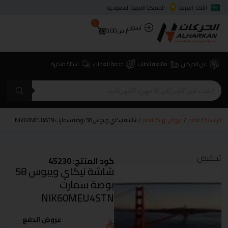
اللغة: العربية
المملكة العربية السعودية
0
تسجيل
ر.س
0.00
عن الحركان
متابعة الطلب
خدمة العملاء
اسئلة متكررة
الرئيسية
/
المتجر
/
عروض نهاية العام
/ شاشة نيكاي ويبوس 58 بوصة سمارت NIK60MEU4STN
تخفيض
كود المنتج: 45230
شاشة نيكاي ويبوس 58
بوصة سمارت
NIK60MEU4STN
عروض الدفع