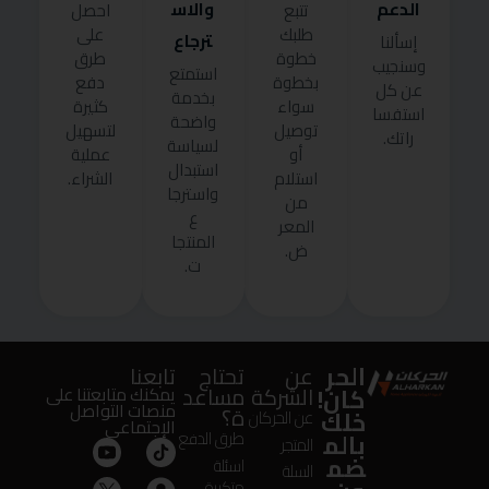
الدعم
والاس
تتبع
احصل
طلبك
على
ترجاع
إسألنا
خطوة
طرق
وسنجيب
استمتع
بخطوة
دفع
عن كل
بخدمة
سواء
كثيرة
استفسا
واضحة
توصيل
لتسهيل
راتك.
لسياسة
أو
عملية
استبدال
استلام
الشراء.
واسترجا
من
ع
المعر
المنتجا
ض.
ت.
الحر
عن
تحتاج
تابعنا
كان!
الشركة
مساعد
يمكنك متابعتنا على
منصات التواصل
ة؟
خلك
عن الحركان
الإجتماعى
بالم
طرق الدفع
المتجر
ضم
اسئلة
السلة
متكررة