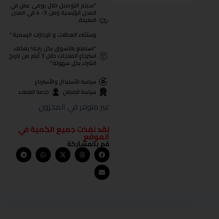
"سيتم التوصيل خلال يومي عمل في
المدن الرئيسية ومن 3- 4 في المدن
البعيدة.
بإستثناء العطلات و الإجازات الرسمية."
"استمتع بالتسوق بكل راحة! يمكنك
استرجاع المنتجات خلال 3 أيام من تاريخ
الشراء بكل سهولة."
سياسة الأستبدال والأسترجاع
سياسة الضمان
خدمة العملاء
غير متوفر في المخزون
لقد نفذت جميع الكمية في
الموقع
قم بالمشاركة