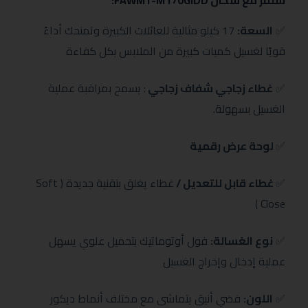
✅
السعة:
17 كيلو مثالية للعائلات الكبيرة وتمنحك أداءً
قويًا لغسيل كميات كبيرة من الملابس بكل كفاءة
✅
غطاء زجاجي شفاف زجاجي
: يسمح بمراقبة عملية
الغسيل بسهولة.
✅
لوحة عرض رقمية
✅
غطاء قابل للتعديل /
غطاء يغلق بتقنية جديدة ( Soft
Close )
✅
نوع الغسالة:
فول أوتوماتيك بتحميل علوي يسهل
عملية إدخال وإخراج الغسيل
✅
اللون:
فضي أنيق يتماشى مع مختلف أنماط ديكور