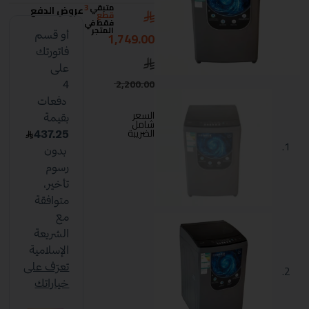
متبقي
3
عروض الدفع
قطع
فقط في
المتجر
1,749.00
2,200.00
السعر
شامل
الضريبة