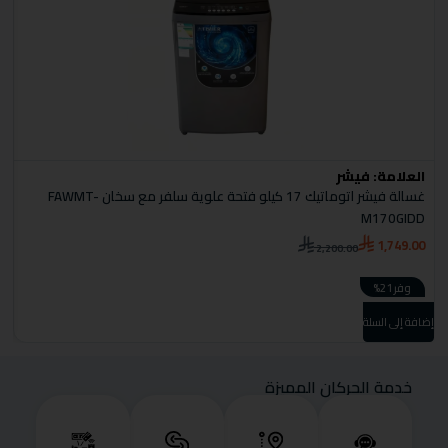
العلامة:
فيشر
ا
غسالة فيشر اتوماتيك 17 كيلو فتحة علوية سلفر مع سخان FAWMT-
5
M170GIDD
0
1,749.00
2,200.00
وفر 21%
إضافة إلى السلة
إضا
خدمة الحركان المميزة