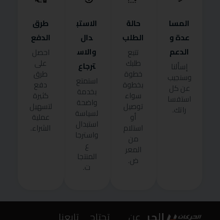
المسا
حالة
الاستب
طرق
عدة و
الطلب
دال
الدفع
الدعم
والاس
تتبع
احصل
طلبك
على
ترجاع
إسألنا
خطوة
طرق
وسنجيب
استمتع
بخطوة
دفع
عن كل
بخدمة
سواء
كثيرة
استفسا
واضحة
توصيل
لتسهيل
راتك.
لسياسة
أو
عملية
استبدال
استلام
الشراء.
واسترجا
من
ع
المعر
المنتجا
ض.
ت.
الحر
عن
تحتاج
تابعنا