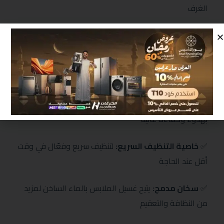
الغرف
✅
وعاء لمسحوق الغسيل
/ قاعدة مغلقة ضد الجرذان
✅
عدد البرامج:
متعددة البرامج لتناسب مختلف أنواع
الأقمشة ومستويات الأوساخ
✅
محرك الدفع المباشر:
محرك انفرتر موفر للطاقة ويعمل
بهدوء وكفاءة عالية
✅
خاصية التنظيف السريع:
لتنظيف سريع وفعّال في وقت
أقل عند الحاجة
✅
سخان مدمج:
يتيح غسيل الملابس بالماء الساخن لمزيد
من النظافة والتعقيم